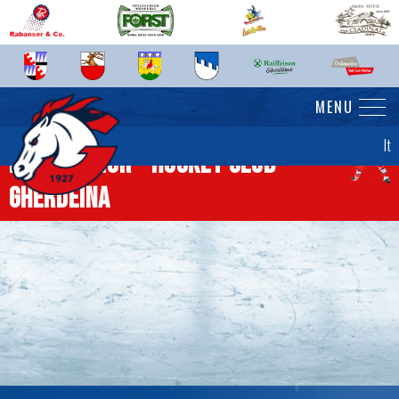
MENU
It
News senior - Hockey Club
Gherdëina