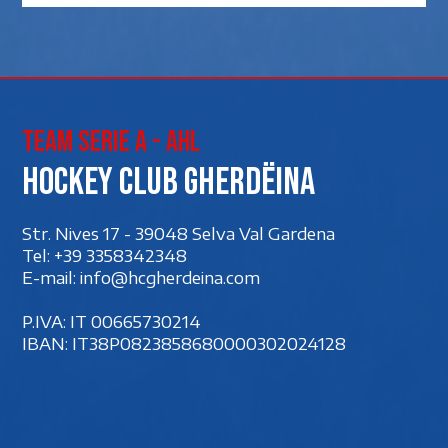
Team Serie A - AHL
Hockey club Gherdëina
Str. Nives 17 - 39048 Selva Val Gardena
Tel:
+39 3358342348
E-mail:
info@hcgherdeina.com
P.IVA: IT 00‍665730214
IBAN: IT38P0823858680000302024128