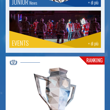
JUNIOR
+ di più
News
EVENTS
+ di più
RANKING