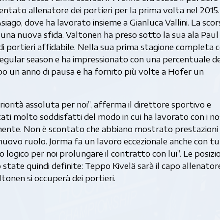
entato allenatore dei portieri per la prima volta nel 2015. 
Asiago, dove ha lavorato insieme a Gianluca Vallini. La scor
una nuova sfida. Valtonen ha preso sotto la sua ala Paul
 portieri affidabile. Nella sua prima stagione completa
regular season e ha impressionato con una percentuale de
o un anno di pausa e ha fornito più volte a Hofer un
iorità assoluta per noi”, afferma il direttore sportivo e
ati molto soddisfatti del modo in cui ha lavorato con i no
lmente. Non è scontato che abbiano mostrato prestazioni 
nuovo ruolo. Jorma fa un lavoro eccezionale anche con tut
to logico per noi prolungare il contratto con lui”. Le posizio
state quindi definite: Teppo Kivelä sarà il capo allenatore
tonen si occuperà dei portieri.