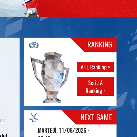
RANKING
AHL Ranking >
Serie A
Ranking >
f
NEXT GAME
er
Martedì, 11/08/2026 -
 del