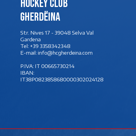
Hockey club
Gherdëina
Str. Nives 17 - 39048 Selva Val
Gardena
Tel:
+39 3358342348
E-mail:
info@hcgherdeina.com
P.IVA: IT 00‍665730214
IBAN:
IT38P0823858680000302024128