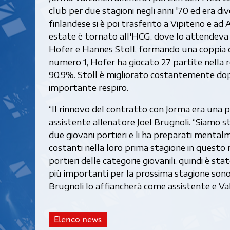
club per due stagioni negli anni '70 ed era div
finlandese si è poi trasferito a Vipiteno e ad 
estate è tornato all'HCG, dove lo attendeva 
Hofer e Hannes Stoll, formando una coppia di
numero 1, Hofer ha giocato 27 partite nella 
90,9%. Stoll è migliorato costantemente dop
importante respiro.
“Il rinnovo del contratto con Jorma era una pr
assistente allenatore Joel Brugnoli. “Siamo st
due giovani portieri e li ha preparati menta
costanti nella loro prima stagione in questo 
portieri delle categorie giovanili, quindi è sta
più importanti per la prossima stagione sono 
Brugnoli lo affiancherà come assistente e Val
Elenco news