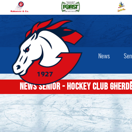
News
Sen
News senior - Hockey Club Gherd