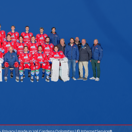
 Privacy
| made in
Val Gardena Dolomites
|
© InternetService®