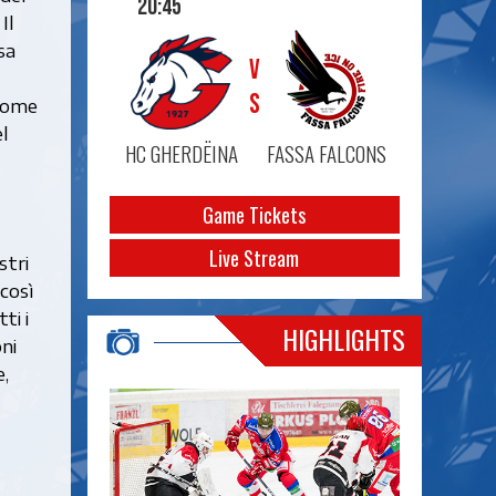
20:45
Il
sa
VS
 come
l
HC GHERDËINA
FASSA FALCONS
Game Tickets
Live Stream
stri
così
ti i
HIGHLIGHTS
ni
,