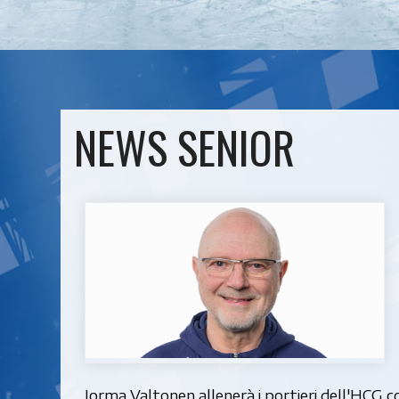
NEWS SENIOR
Jorma Valtonen allenerà i portieri dell'HCG co