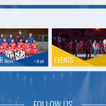
OR
EVENTS
News
+ di più
+ 
FOLLOW US