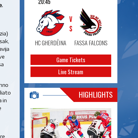
20:45
e.
VS
zia)
sak,
HC GHERDËINA
FASSA FALCONS
vija
ve
Game Tickets
sa
Live Stream
anno
HIGHLIGHTS
liato
 in
e
re