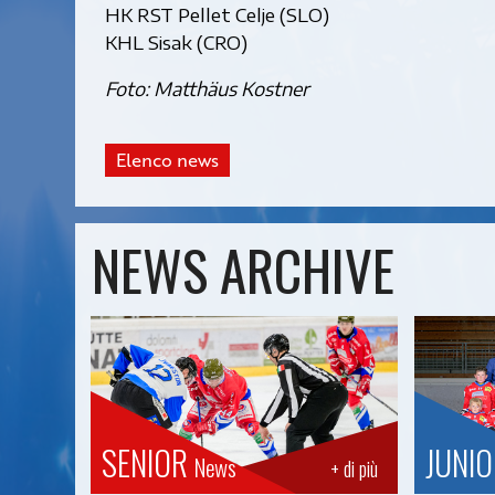
HK RST Pellet Celje (SLO)
KHL Sisak (CRO)
Foto: Matthäus Kostner
Elenco news
NEWS ARCHIVE
SENIOR
JUNI
News
+ di più