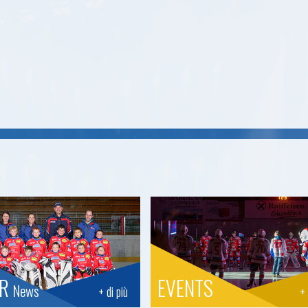
OR
EVENTS
News
+ di più
+ 