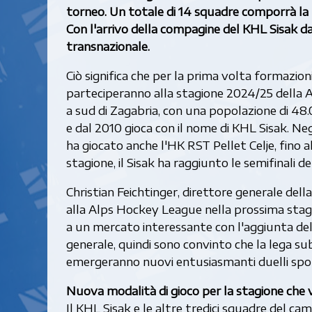
torneo. Un totale di 14 squadre comporrà la 
Con l'arrivo della compagine del KHL Sisak dal
transnazionale.
Ciò significa che per la prima volta formazioni
parteciperanno alla stagione 2024/25 della Al
a sud di Zagabria, con una popolazione di 48.
e dal 2010 gioca con il nome di KHL Sisak. Neg
ha giocato anche l'HK RST Pellet Celje, fino 
stagione, il Sisak ha raggiunto le semifinali de
Christian Feichtinger, direttore generale d
alla Alps Hockey League nella prossima stag
a un mercato interessante con l'aggiunta del 
generale, quindi sono convinto che la lega su
emergeranno nuovi entusiasmanti duelli sport
Nuova modalità di gioco per la stagione che 
Il KHL Sisak e le altre tredici squadre del 