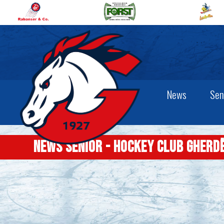
News
Sen
News senior - Hockey Club Gherd