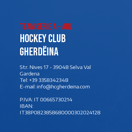
Team Serie A - AHL
Hockey club
Gherdëina
Str. Nives 17 - 39048 Selva Val
Gardena
Tel:
+39 3358342348
E-mail:
info@hcgherdeina.com
P.IVA: IT 00‍665730214
IBAN:
IT38P0823858680000302024128