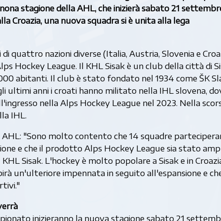
nona stagione della AHL, che inizierà sabato 21 settembr
la Croazia, una nuova squadra si è unita alla lega
 di quattro nazioni diverse (Italia, Austria, Slovenia e Croa
ps Hockey League. Il KHL Sisak è un club della città di Si
000 abitanti. Il club è stato fondato nel 1934 come ŠK Sla
li ultimi anni i croati hanno militato nella IHL slovena, do
all'ingresso nella Alps Hockey League nel 2023. Nella scor
lla IHL.
ella AHL: "Sono molto contento che 14 squadre parteciper
ione e che il prodotto Alps Hockey League sia stato amp
KHL Sisak. L'hockey è molto popolare a Sisak e in Croazia
birà un'ulteriore impennata in seguito all'espansione e ch
ivi."
verrà
campionato inizieranno la nuova stagione sabato 21 settemb