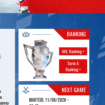
RANKING
AHL Ranking >
4
Serie A
Ranking >
NEXT GAME
o
a
Martedì, 11/08/2026 -
ssimo