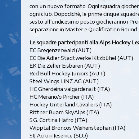
con un nuovo formato. Ogni squadra giocherà
ogni club. Dopodiché, le prime cinque squadr
sesto all'undicesimo posto giocheranno i Pre-Pl
separazione in Master e Qualification Round 
Le squadre partecipanti alla Alps Hockey L
EC Bregenzerwald (AUT)
EC Die Adler Stadtwerke Kitzbühel (AUT)
EK Die Zeller Eisbären (AUT)
Red Bull Hockey Juniors (AUT)
Steel Wings LINZ AG (AUT)
HC Gherdeina valgardena.it (ITA)
HC Merano/o Pircher (ITA)
Hockey Unterland Cavaliers (ITA)
Rittner Buam SkyAlps (ITA)
S.G. Cortina Hafro (ITA)
Wipptal Broncos Weihenstephan (ITA)
SIJ Acroni Jesenice (SLO)