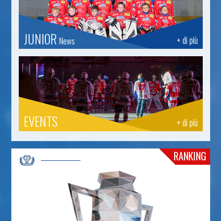
JUNIOR
+ di più
News
EVENTS
+ di più
RANKING