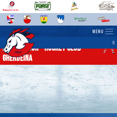
MENU
It
News senior - Hockey Club
Gherdëina