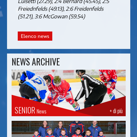
Luisetti (27.29), 2:4 Bernard (45.45), 2:5
Freiednfelds (49.13), 2:6 Freidenfelds
(51.21), 3:6 McGowan (59.54)
Elenco news
NEWS ARCHIVE
SENIOR
+ di più
News