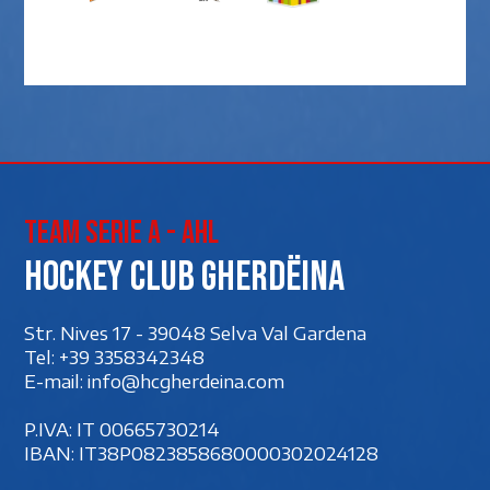
Team Serie A - AHL
Hockey club Gherdëina
Str. Nives 17 - 39048 Selva Val Gardena
Tel:
+39 3358342348
E-mail:
info@hcgherdeina.com
P.IVA: IT 00‍665730214
IBAN: IT38P0823858680000302024128