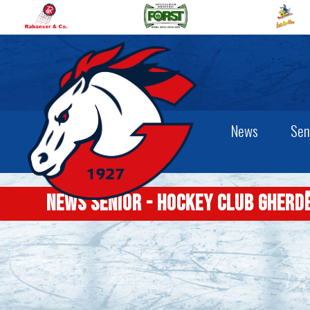
News
Sen
News senior - Hockey Club Gherd