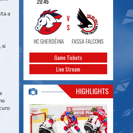
20:45
sta a
VS
HC GHERDËINA
FASSA FALCONS
 si
Game Tickets
Live Stream
HIGHLIGHTS
e
mo
uturo