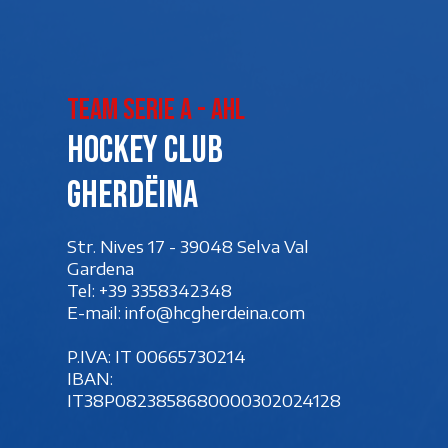
Team Serie A - AHL
Hockey club
Gherdëina
Str. Nives 17 - 39048 Selva Val
Gardena
Tel:
+39 3358342348
E-mail:
info@hcgherdeina.com
P.IVA: IT 00‍665730214
IBAN:
IT38P0823858680000302024128