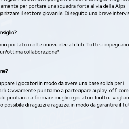
osamente per portare una squadra forte al via della Alps
izzare il settore giovanile. Di seguito una breve intervi
nsiglio?
o portato molte nuove idee al club. Tutti si impegnano,
un'ottima collaborazione".
one?
luppare i giocatori in modo da avere una base solida per i
orarli. Ovviamente puntiamo a partecipare ai play-off, com
ile puntiamo a formare meglio i giocatori. Inoltre, voglia
 possibile di ragazzi e ragazze, in modo da garantire il f