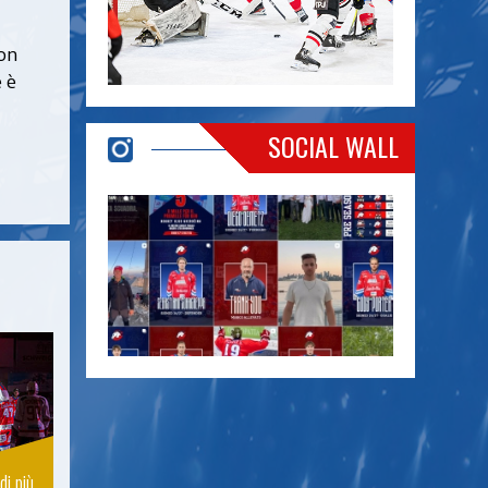
on
 è
SOCIAL WALL
di più