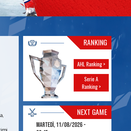
RANKING
AHL Ranking >
Serie A
Ranking >
NEXT GAME
a,
Martedì, 11/08/2026 -
timi