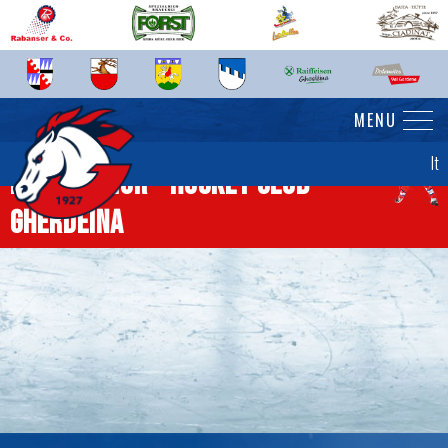
MENU
It
News senior - Hockey Club
Gherdëina