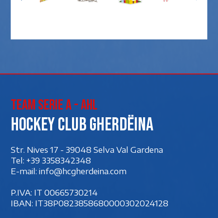
Team Serie A - AHL
Hockey club Gherdëina
Str. Nives 17 - 39048 Selva Val Gardena
Tel:
+39 3358342348
E-mail:
info@hcgherdeina.com
P.IVA: IT 00‍665730214
IBAN: IT38P0823858680000302024128