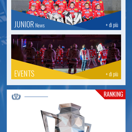
JUNIOR
+ di più
News
EVENTS
+ di più
RANKING