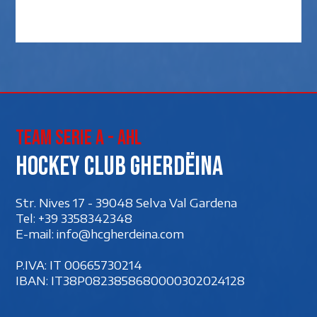
Team Serie A - AHL
Hockey club Gherdëina
Str. Nives 17 - 39048 Selva Val Gardena
Tel:
+39 3358342348
E-mail:
info@hcgherdeina.com
P.IVA: IT 00‍665730214
IBAN: IT38P0823858680000302024128