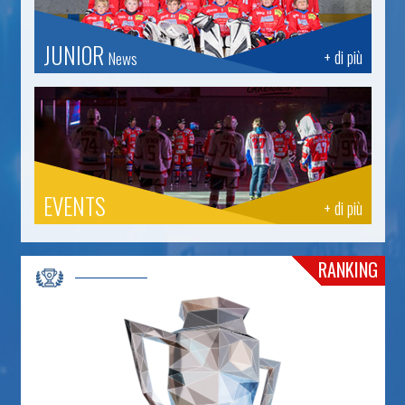
JUNIOR
+ di più
News
EVENTS
+ di più
RANKING