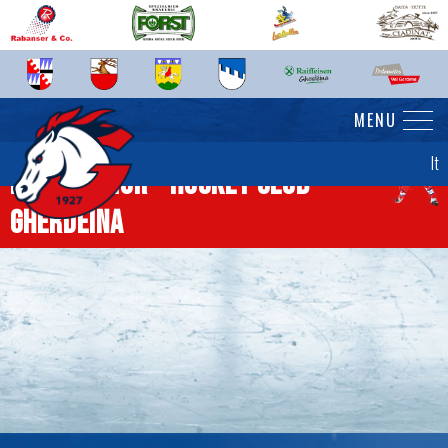
MENU
It
News senior - Hockey Club
Gherdëina