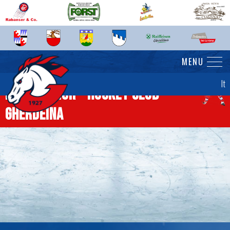
MENU
It
News senior - Hockey Club
Gherdëina