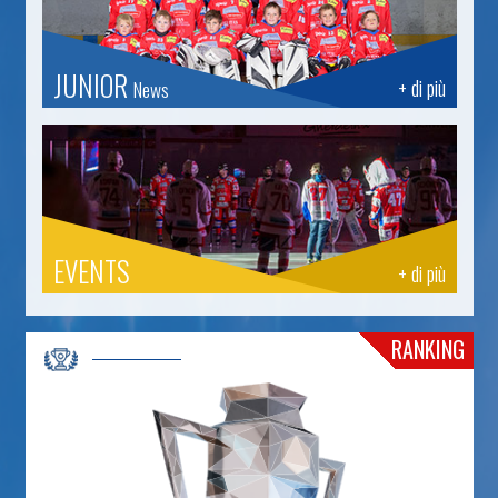
JUNIOR
+ di più
News
EVENTS
+ di più
RANKING