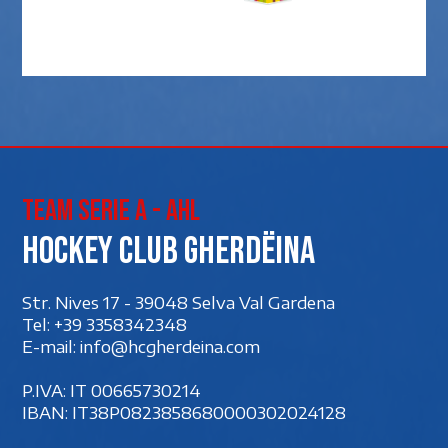
Team Serie A - AHL
Hockey club Gherdëina
Str. Nives 17 - 39048 Selva Val Gardena
Tel:
+39 3358342348
E-mail:
info@hcgherdeina.com
P.IVA: IT 00‍665730214
IBAN: IT38P0823858680000302024128