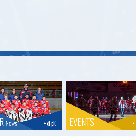
OR
EVENTS
News
+ di più
+ 