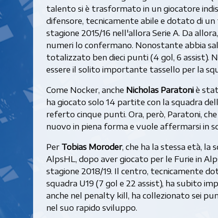
talento si è trasformato in un giocatore indis
difensore, tecnicamente abile e dotato di un 
stagione 2015/16 nell'allora Serie A. Da allora,
numeri lo confermano. Nonostante abbia salta
totalizzato ben dieci punti (4 gol, 6 assist)
essere il solito importante tassello per la sq
Come Nocker, anche
Nicholas Paratoni
è stat
ha giocato solo 14 partite con la squadra del
referto cinque punti. Ora, però, Paratoni, che
nuovo in piena forma e vuole affermarsi in s
Per
Tobias Moroder
, che ha la stessa età, la
AlpsHL, dopo aver giocato per le Furie in Al
stagione 2018/19. Il centro, tecnicamente dot
squadra U19 (7 gol e 22 assist), ha subito im
anche nel penalty kill, ha collezionato sei p
nel suo rapido sviluppo.