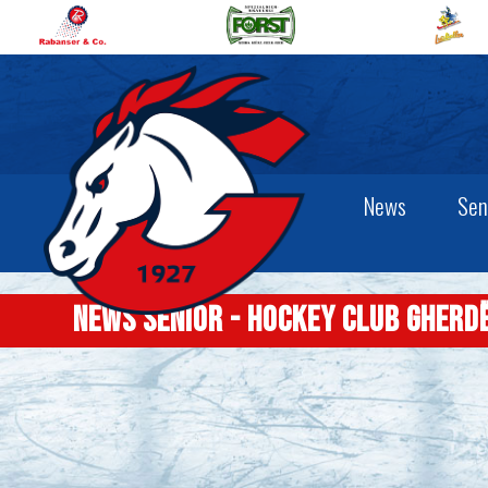
News
Sen
News senior - Hockey Club Gherd