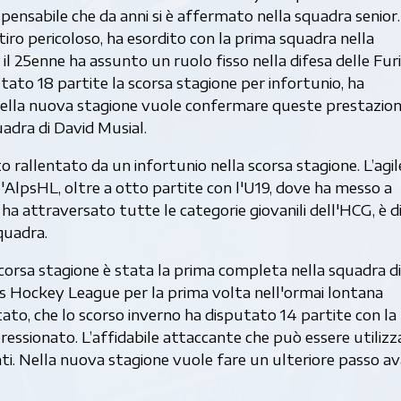
pensabile che da anni si è affermato nella squadra senior. 
tiro pericoloso, ha esordito con la prima squadra nella
 il 25enne ha assunto un ruolo fisso nella difesa delle Furie
to 18 partite la scorsa stagione per infortunio, ha
. Nella nuova stagione vuole confermare queste prestazion
uadra di David Musial.
o rallentato da un infortunio nella scorsa stagione. L’agil
l'AlpsHL, oltre a otto partite con l'U19, dove ha messo a
 ha attraversato tutte le categorie giovanili dell'HCG, è d
quadra.
 scorsa stagione è stata la prima completa nella squadra di
ps Hockey League per la prima volta nell'ormai lontana
ato, che lo scorso inverno ha disputato 14 partite con la
pressionato. L’affidabile attaccante che può essere utiliz
unti. Nella nuova stagione vuole fare un ulteriore passo av