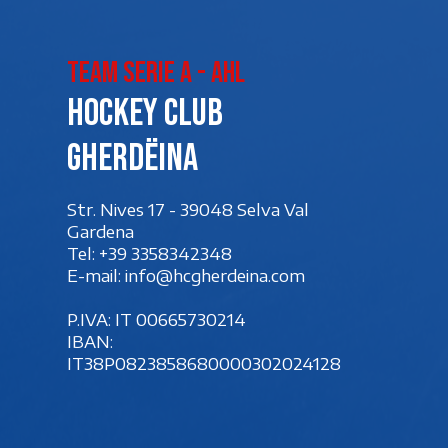
Team Serie A - AHL
Hockey club
Gherdëina
Str. Nives 17 - 39048 Selva Val
Gardena
Tel:
+39 3358342348
E-mail:
info@hcgherdeina.com
P.IVA: IT 00‍665730214
IBAN:
IT38P0823858680000302024128