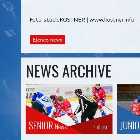
Foto: studioKOSTNER | www.kostner.info
Elenco news
NEWS ARCHIVE
SENIOR
JUNI
News
+ di più