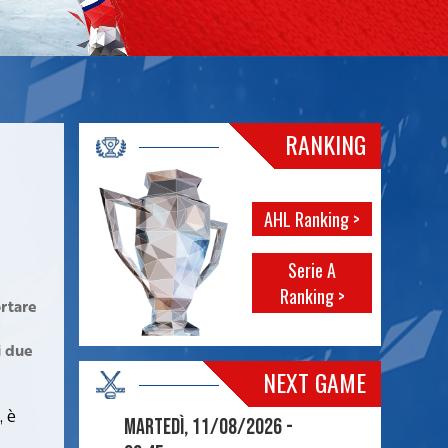
RANKING
AHL Ranking >
Serie A
Ranking >
rtare
i due
NEXT GAME
, è
Martedì, 11/08/2026 -