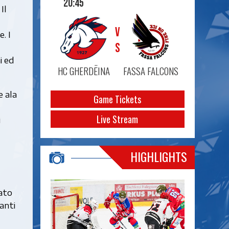
20:45
Il
VS
. I
i ed
HC GHERDËINA
FASSA FALCONS
e ala
Game Tickets
Live Stream
i
HIGHLIGHTS
zato
anti