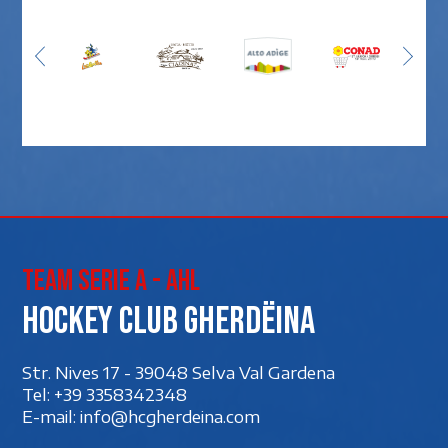
Team Serie A - AHL
Hockey club Gherdëina
Str. Nives 17 - 39048 Selva Val Gardena
Tel:
+39 3358342348
E-mail:
info@hcgherdeina.com