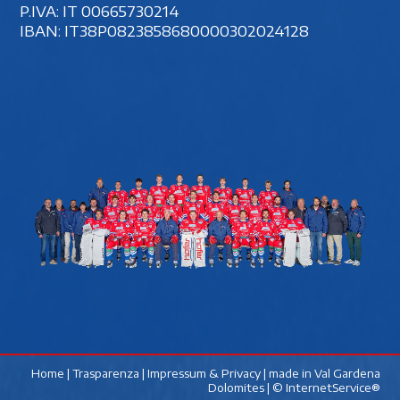
P.IVA: IT 00‍665730214
IBAN: IT38P0823858680000302024128
Home
|
Trasparenza
|
Impressum & Privacy
| made in
Val Gardena
Dolomites
|
© InternetService®