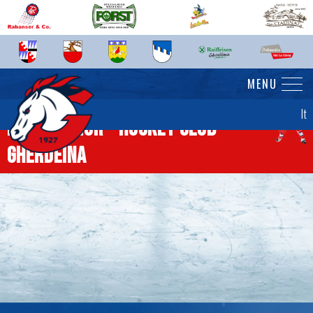
MENU
It
News senior - Hockey Club
Gherdëina