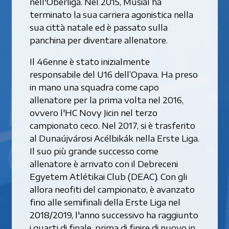
nell'Oberliga. Nel 2015, Musial ha
terminato la sua carriera agonistica nella
sua città natale ed è passato sulla
panchina per diventare allenatore.
Il 46enne è stato inizialmente
responsabile del U16 dell’Opava. Ha preso
in mano una squadra come capo
allenatore per la prima volta nel 2016,
ovvero l'HC Novy Jicin nel terzo
campionato ceco. Nel 2017, si è trasferito
al Dunaújvárosi Acélbikák nella Erste Liga.
Il suo più grande successo come
allenatore è arrivato con il Debreceni
Egyetem Atlétikai Club (DEAC). Con gli
allora neofiti del campionato, è avanzato
fino alle semifinali della Erste Liga nel
2018/2019, l'anno successivo ha raggiunto
i quarti di finale, prima di finire di nuovo in