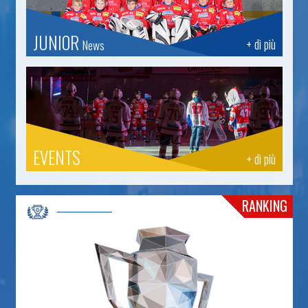
JUNIOR
+ di più
News
EVENTS
+ di più
RANKING