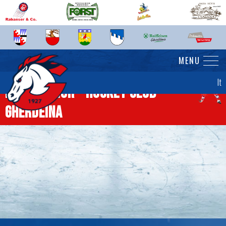
MENU
It
News senior - Hockey Club
Gherdëina