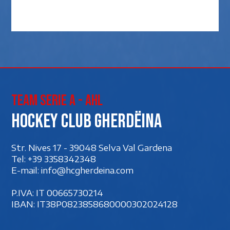
Team Serie A - AHL
Hockey club Gherdëina
Str. Nives 17 - 39048 Selva Val Gardena
Tel:
+39 3358342348
E-mail:
info@hcgherdeina.com
P.IVA: IT 00‍665730214
IBAN: IT38P0823858680000302024128