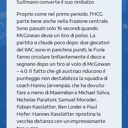
Sullmann converte il suo rimbalzo.
Proprio come nel primo periodo, l'HCG
parte bene anche nella frazione centrale.
Sono passati solo 16 secondi quando
McGowan devia un tiro di polso. La
partita si chiude poco dopo: due giocatori
del KAC sono in panchina puniti, le Furie
fanno circolare brillantemente il disco e
segnano dopo un tiro al volo di McGowan
– 4:0. Il fatto che gli austriaci riducono il
punteggio non destabilizza la squadra di
coach Hannu Järvenpää, che ha dovuto
fare a meno di Maximilian e Michael Sölva,
Nicholas Paratoni, Samuel Moroder,
Fabian Kasslatter, Ben Linder e Paul
Hofer: Hannes Kasslatter ripristina la
vecchia distanza con un impressionante
tiro a giro.