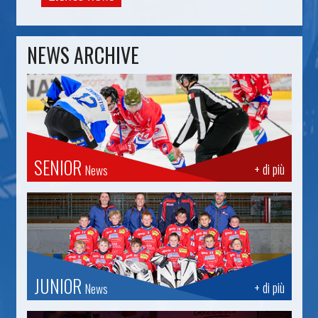
NEWS ARCHIVE
SENIOR
+ di più
News
JUNIOR
+ di più
News