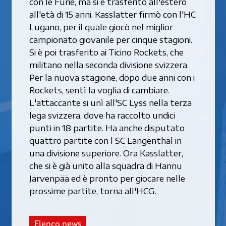
con le Furie, ma si è trasferito all'estero
all'età di 15 anni. Kasslatter firmò con l'HC
Lugano, per il quale giocò nel miglior
campionato giovanile per cinque stagioni.
Si è poi trasferito ai Ticino Rockets, che
militano nella seconda divisione svizzera.
Per la nuova stagione, dopo due anni con i
Rockets, sentì la voglia di cambiare.
L'attaccante si unì all'SC Lyss nella terza
lega svizzera, dove ha raccolto undici
punti in 18 partite. Ha anche disputato
quattro partite con l SC Langenthal in
una divisione superiore. Ora Kasslatter,
che si è già unito alla squadra di Hannu
Järvenpää ed è pronto per giocare nelle
prossime partite, torna all'HCG.
Elenco news