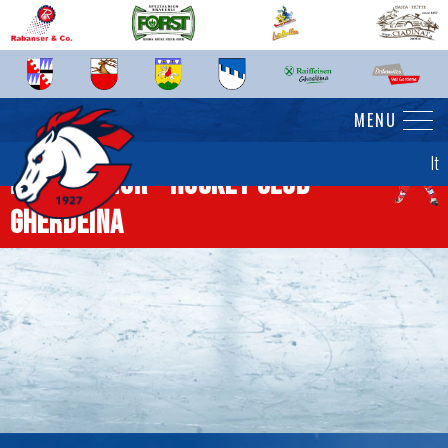
MENU
It
News senior - Hockey Club
Gherdëina