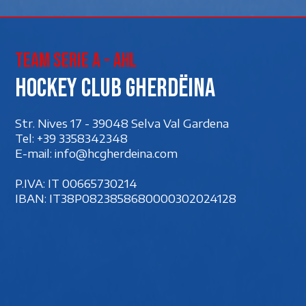
Team Serie A - AHL
Hockey club Gherdëina
Str. Nives 17 - 39048 Selva Val Gardena
Tel:
+39 3358342348
E-mail:
info@hcgherdeina.com
P.IVA: IT 00‍665730214
IBAN: IT38P0823858680000302024128