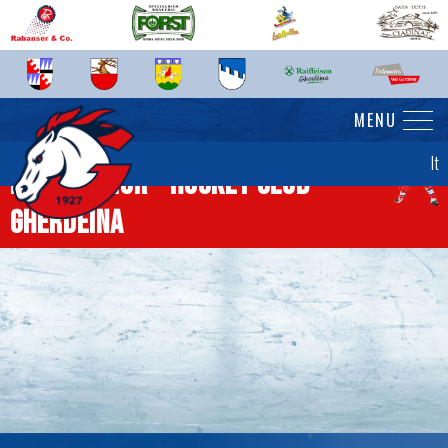
MENU
It
News senior - Hockey Club
Gherdëina