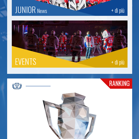
JUNIOR
+ di più
News
EVENTS
+ di più
RANKING