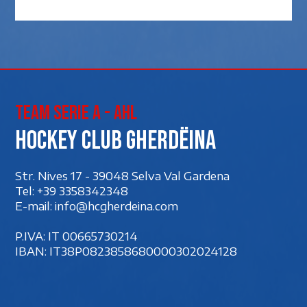
Team Serie A - AHL
Hockey club Gherdëina
Str. Nives 17 - 39048 Selva Val Gardena
Tel:
+39 3358342348
E-mail:
info@hcgherdeina.com
P.IVA: IT 00‍665730214
IBAN: IT38P0823858680000302024128