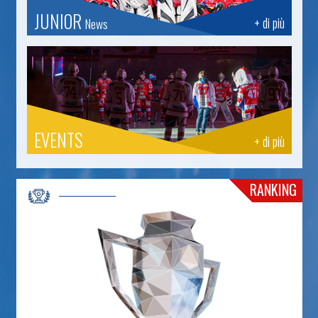
JUNIOR
+ di più
News
EVENTS
+ di più
RANKING