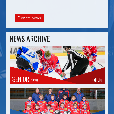
Elenco news
NEWS ARCHIVE
SENIOR
+ di più
News