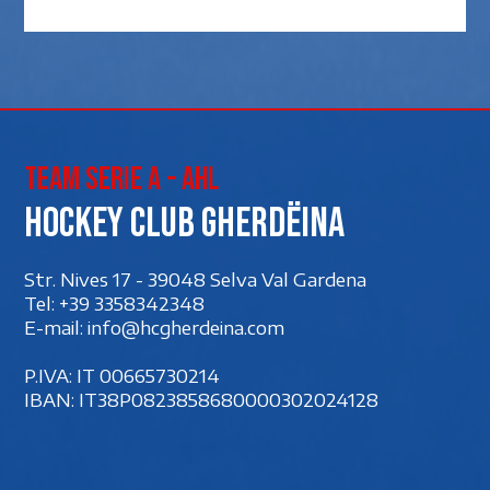
Team Serie A - AHL
Hockey club Gherdëina
Str. Nives 17 - 39048 Selva Val Gardena
Tel:
+39 3358342348
E-mail:
info@hcgherdeina.com
P.IVA: IT 00‍665730214
IBAN: IT38P0823858680000302024128