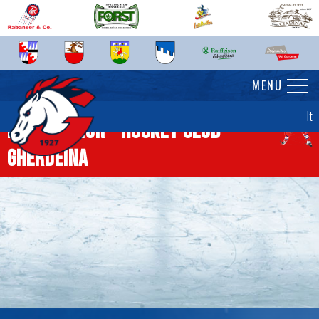
MENU
It
News senior - Hockey Club
Gherdëina