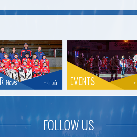
OR
EVENTS
News
+ di più
+ 
FOLLOW US