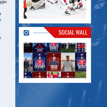
ggio
a
o
SOCIAL WALL
à