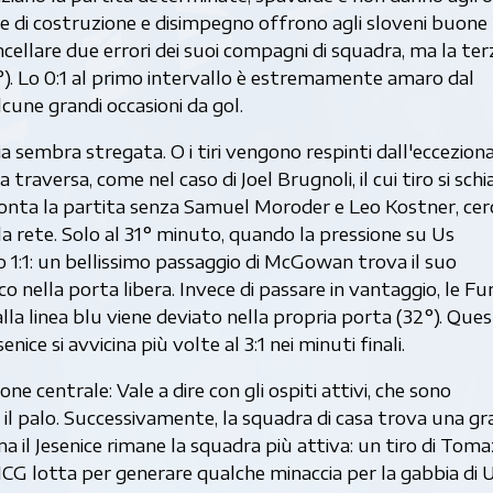
fase di costruzione e disimpegno offrono agli sloveni buone
cancellare due errori dei suoi compagni di squadra, ma la ter
°). Lo 0:1 al primo intervallo è estremamente amaro dal
cune grandi occasioni da gol.
 sembra stregata. O i tiri vengono respinti dall'ecceziona
 traversa, come nel caso di Joel Brugnoli, il cui tiro si sch
fronta la partita senza Samuel Moroder e Leo Kostner, cerc
 rete. Solo al 31° minuto, quando la pressione su Us
 1:1: un bellissimo passaggio di McGowan trova il suo
sco nella porta libera. Invece di passare in vantaggio, le Fur
lla linea blu viene deviato nella propria porta (32°). Que
ice si avvicina più volte al 3:1 nei minuti finali.
one centrale: Vale a dire con gli ospiti attivi, che sono
l palo. Successivamente, la squadra di casa trova una g
a il Jesenice rimane la squadra più attiva: un tiro di Toma
'HCG lotta per generare qualche minaccia per la gabbia di U