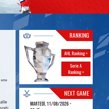
RANKING
AHL Ranking >
Serie A
Ranking >
a una
NEXT GAME
alle
Martedì, 11/08/2026 -
spiti