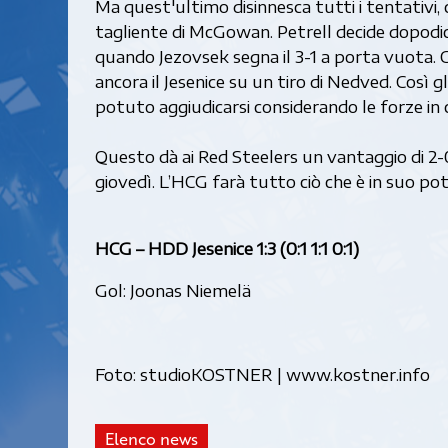
Ma quest'ultimo disinnesca tutti i tentativi
tagliente di McGowan. Petrell decide dopodic
quando Jezovsek segna il 3-1 a porta vuota. C
ancora il Jesenice su un tiro di Nedved. Così 
potuto aggiudicarsi considerando le forze in
Questo dà ai Red Steelers un vantaggio di 2-0 
giovedì. L’HCG farà tutto ciò che è in suo po
HCG – HDD Jesenice 1:3 (0:1 1:1 0:1)
Gol: Joonas Niemelä
Foto: studioKOSTNER | www.kostner.info
Elenco news