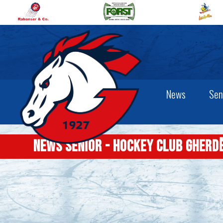
News
Sen
News senior - Hockey Club Gherd