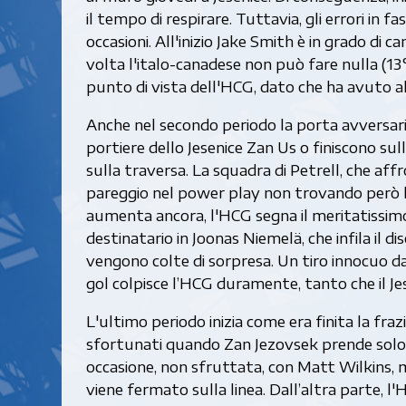
il tempo di respirare. Tuttavia, gli errori in 
occasioni. All'inizio Jake Smith è in grado di 
volta l'italo-canadese non può fare nulla (13
punto di vista dell'HCG, dato che ha avuto al
Anche nel secondo periodo la porta avversaria
portiere dello Jesenice Zan Us o finiscono sulla
sulla traversa. La squadra di Petrell, che af
pareggio nel power play non trovando però la
aumenta ancora, l'HCG segna il meritatissimo
destinatario in Joonas Niemelä, che infila il di
vengono colte di sorpresa. Un tiro innocuo da
gol colpisce l’HCG duramente, tanto che il Jesen
L'ultimo periodo inizia come era finita la frazi
sfortunati quando Zan Jezovsek prende solo i
occasione, non sfruttata, con Matt Wilkins, m
viene fermato sulla linea. Dall’altra parte, l