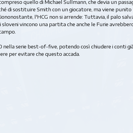
, compreso quello di Michael Sullmann, che devia un passa
hé di sostituire Smith con un giocatore, ma viene punito
iononostante, l'HCG non si arrende: Tuttavia, il palo salv
gli sloveni vincono una partita che anche le Furie avrebber
 campo.
nella serie best-of-five, potendo così chiudere i conti gi
tere per evitare che questo accada.