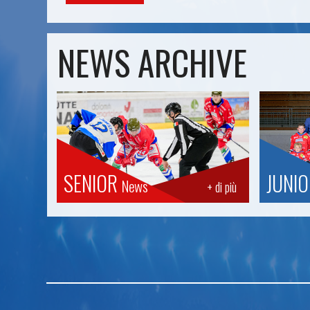
NEWS ARCHIVE
SENIOR
JUNI
News
+ di più