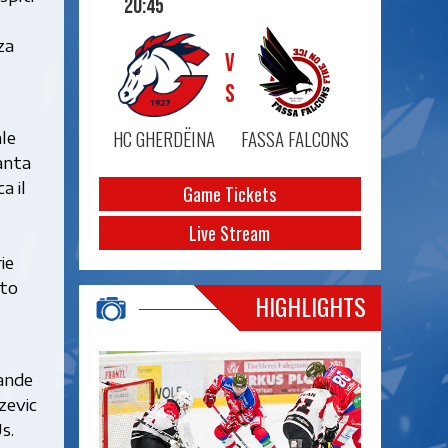
20:45
za
VS
HC GHERDËINA
FASSA FALCONS
le
ianta
a il
Game Tickets
Live Stream
ie
sto
HIGHLIGHTS
rande
zevic
s.