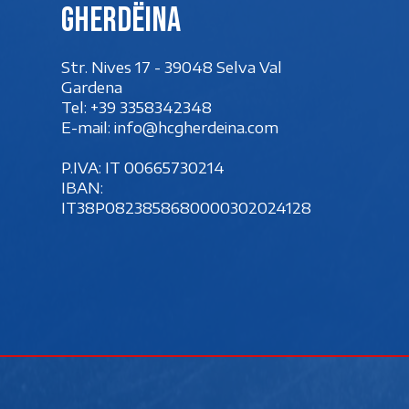
Gherdëina
Str. Nives 17 - 39048 Selva Val
Gardena
Tel:
+39 3358342348
E-mail:
info@hcgherdeina.com
P.IVA: IT 00‍665730214
IBAN:
IT38P0823858680000302024128