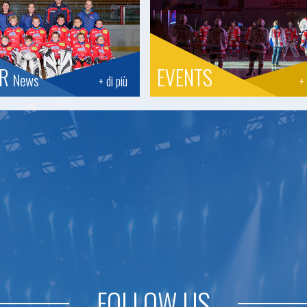
OR
EVENTS
News
+ di più
+ 
FOLLOW US