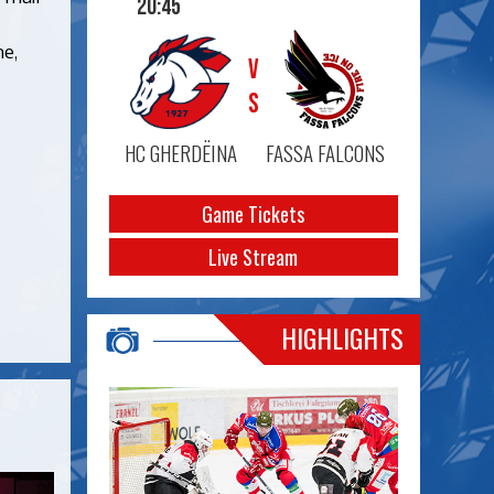
20:45
e,
VS
HC GHERDËINA
FASSA FALCONS
Game Tickets
Live Stream
HIGHLIGHTS