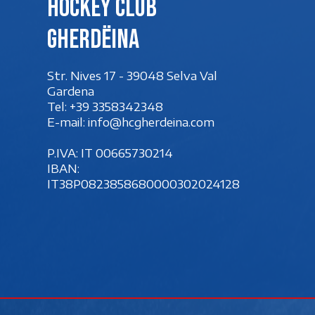
Hockey club
Gherdëina
Str. Nives 17 - 39048 Selva Val
Gardena
Tel:
+39 3358342348
E-mail:
info@hcgherdeina.com
P.IVA: IT 00‍665730214
IBAN:
IT38P0823858680000302024128