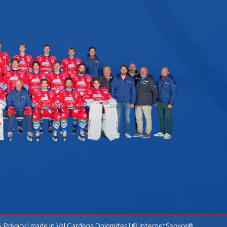
 Privacy
| made in
Val Gardena Dolomites
|
© InternetService®