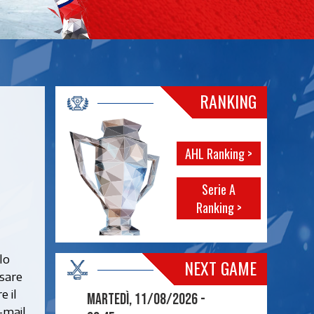
RANKING
AHL Ranking >
Serie A
Ranking >
l
lo
NEXT GAME
nsare
e il
Martedì, 11/08/2026 -
-mail