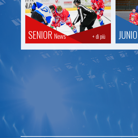
SENIOR
JUNI
News
+ di più