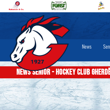
News
Sen
News senior - Hockey Club Gherd