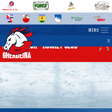
MENU
It
News senior - Hockey Club
Gherdëina