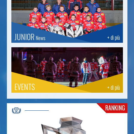
JUNIOR
+ di più
News
EVENTS
+ di più
RANKING