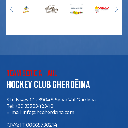
Team Serie A - AHL
Hockey club Gherdëina
Str. Nives 17 - 39048 Selva Val Gardena
Tel:
+39 3358342348
E-mail:
info@hcgherdeina.com
P.IVA: IT 00‍665730214