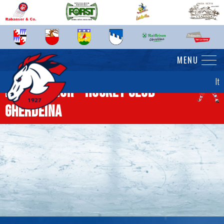
MENU
It
News senior - Hockey Club
Gherdëina