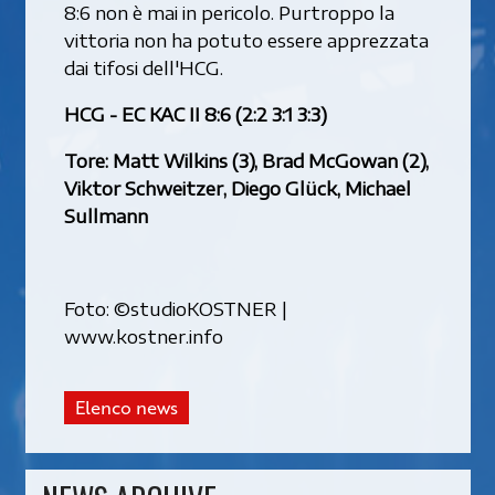
8:6 non è mai in pericolo. Purtroppo la
vittoria non ha potuto essere apprezzata
dai tifosi dell'HCG.
HCG - EC KAC II 8:6 (2:2 3:1 3:3)
Tore: Matt Wilkins (3), Brad McGowan (2),
Viktor Schweitzer, Diego Glück, Michael
Sullmann
Foto: ©studioKOSTNER |
www.kostner.info
Elenco news