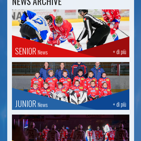
NEWS ARCHIVE
SENIOR
+ di più
News
JUNIOR
+ di più
News