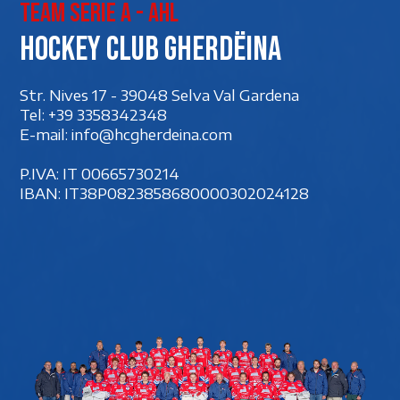
Team Serie A - AHL
Hockey club Gherdëina
Str. Nives 17 - 39048 Selva Val Gardena
Tel:
+39 3358342348
E-mail:
info@hcgherdeina.com
P.IVA: IT 00‍665730214
IBAN: IT38P0823858680000302024128