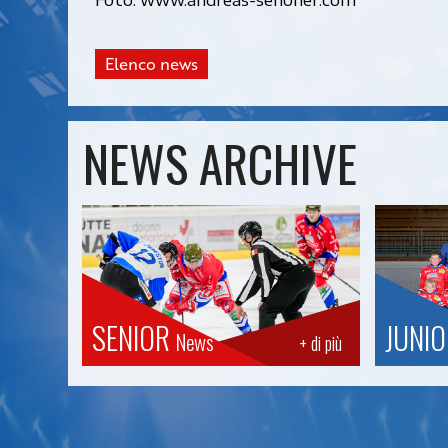
Elenco news
NEWS ARCHIVE
SENIOR
JUNI
News
+ di più