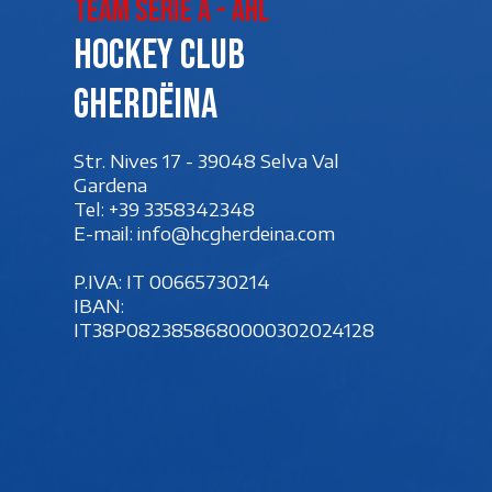
Team Serie A - AHL
Hockey club
Gherdëina
Str. Nives 17 - 39048 Selva Val
Gardena
Tel:
+39 3358342348
E-mail:
info@hcgherdeina.com
P.IVA: IT 00‍665730214
IBAN:
IT38P0823858680000302024128