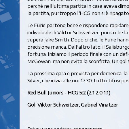
perché nell'ultima partita in casa aveva dimos
la partita, purtroppo l'HCG non si è ripagato
Le Furie partono bene e rispondono rapidamen
individuale di Viktor Schweitzer, prima che la
supera Jake Smith. Dopo di che, le Furie hann
precisione manca. Dall'altro lato, il Salisbur
fortuna. Iniziamo il periodo finale con un defi
McGowan, ma non evita la sconfitta. Un gol tec
La prossima gara è prevista per domenica, la
Silver, che inizia alle ore 17.30, tutti i tifosi 
Red Bull Juniors - HCG 5:2 (2:1 2:0 1:1)
Gol: Viktor Schweitzer, Gabriel Vinatzer
Foto: www.andreas-senoner.com