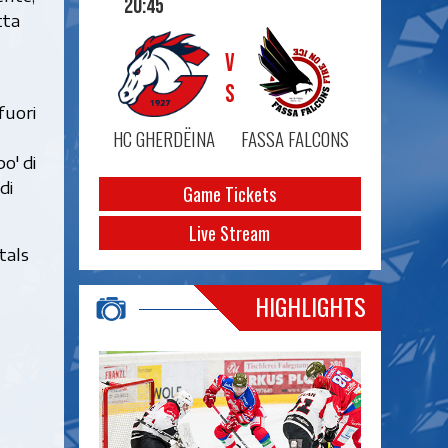
20:45
tta
VS
fuori
HC GHERDËINA
FASSA FALCONS
o' di
di
Game Tickets
Live Stream
tals
HIGHLIGHTS