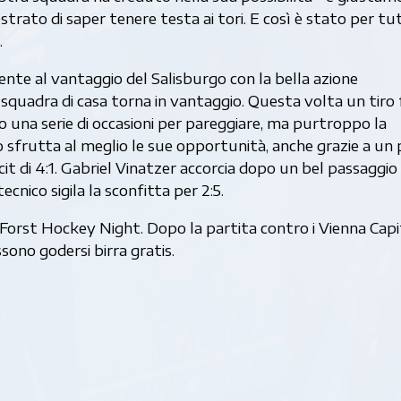
trato di saper tenere testa ai tori. E così è stato per tu
.
te al vantaggio del Salisburgo con la bella azione
 squadra di casa torna in vantaggio. Questa volta un tiro 
o una serie di occasioni per pareggiare, ma purtroppo la
go sfrutta al meglio le sue opportunità, anche grazie a un p
cit di 4:1. Gabriel Vinatzer accorcia dopo un bel passaggio 
nico sigila la sconfitta per 2:5.
 Forst Hockey Night. Dopo la partita contro i Vienna Capi
possono godersi birra gratis.