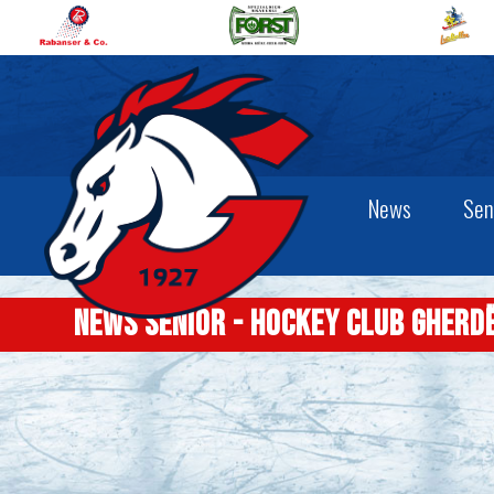
News
Sen
News senior - Hockey Club Gherd