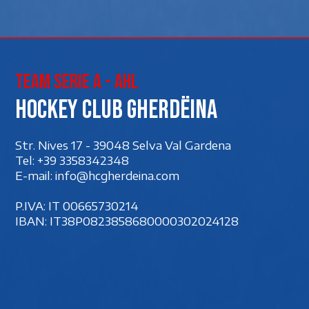
Team Serie A - AHL
Hockey club Gherdëina
Str. Nives 17 - 39048 Selva Val Gardena
Tel:
+39 3358342348
E-mail:
info@hcgherdeina.com
P.IVA: IT 00‍665730214
IBAN: IT38P0823858680000302024128