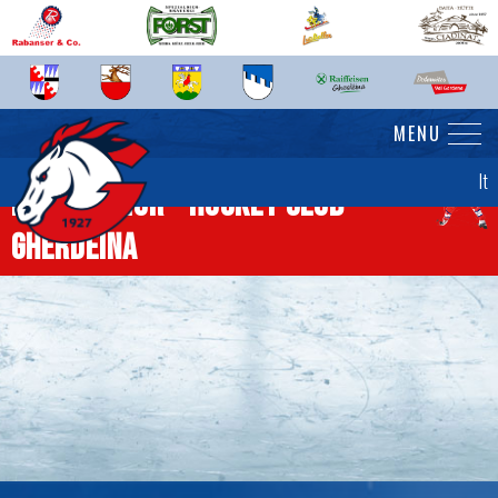
MENU
It
News senior - Hockey Club
Gherdëina