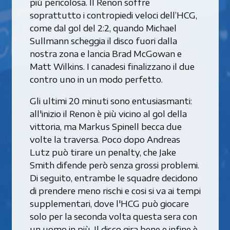
più pericolosa. Il Renon soffre
soprattutto i contropiedi veloci dell’HCG,
come dal gol del 2:2, quando Michael
Sullmann scheggia il disco fuori dalla
nostra zona e lancia Brad McGowan e
Matt Wilkins. I canadesi finalizzano il due
contro uno in un modo perfetto.
Gli ultimi 20 minuti sono entusiasmanti:
all'inizio il Renon è più vicino al gol della
vittoria, ma Markus Spinell becca due
volte la traversa. Poco dopo Andreas
Lutz può tirare un penalty, che Jake
Smith difende però senza grossi problemi.
Di seguito, entrambe le squadre decidono
di prendere meno rischi e cosi si va ai tempi
supplementari, dove l'HCG può giocare
solo per la seconda volta questa sera con
un uomo in più. Il disco gira bene e infine è