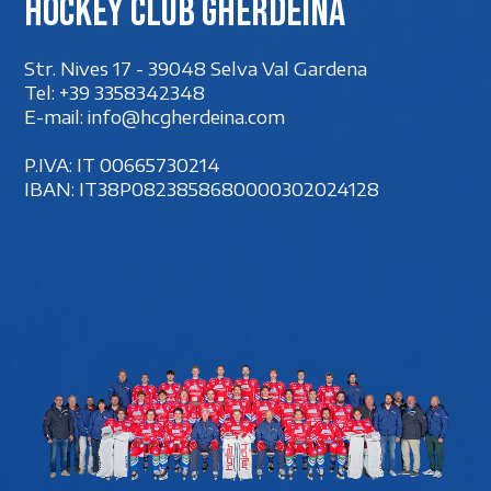
Hockey club Gherdëina
Str. Nives 17 - 39048 Selva Val Gardena
Tel:
+39 3358342348
E-mail:
info@hcgherdeina.com
P.IVA: IT 00‍665730214
IBAN: IT38P0823858680000302024128