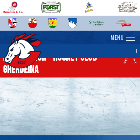
MENU
It
News senior - Hockey Club
Gherdëina