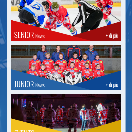
SENIOR
+ di più
News
JUNIOR
+ di più
News