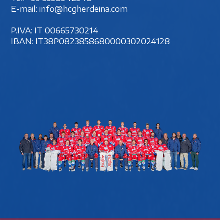
E-mail:
info@hcgherdeina.com
P.IVA: IT 00‍665730214
IBAN: IT38P0823858680000302024128