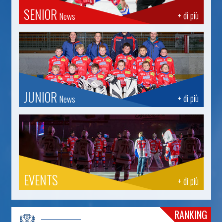
SENIOR
+ di più
News
JUNIOR
+ di più
News
EVENTS
+ di più
RANKING