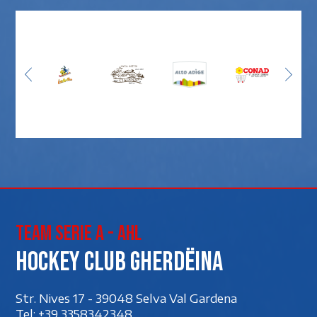
Team Serie A - AHL
Hockey club Gherdëina
Str. Nives 17 - 39048 Selva Val Gardena
Tel:
+39 3358342348