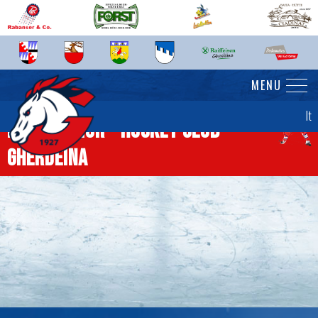
MENU
It
News senior - Hockey Club
Gherdëina