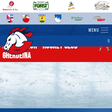
MENU
It
News senior - Hockey Club
Gherdëina