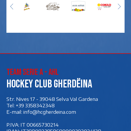
Team Serie A - AHL
Hockey club Gherdëina
Str. Nives 17 - 39048 Selva Val Gardena
Tel:
+39 3358342348
E-mail:
info@hcgherdeina.com
P.IVA: IT 00‍665730214