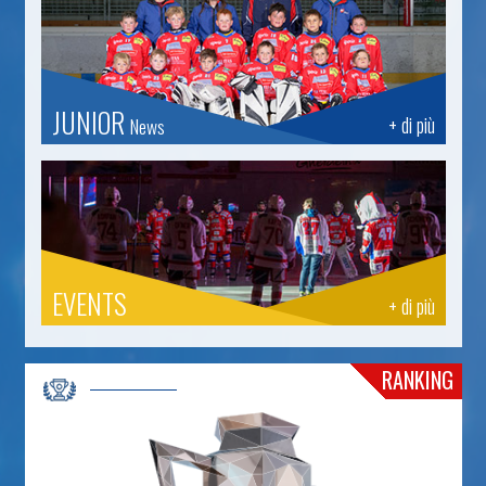
JUNIOR
+ di più
News
EVENTS
+ di più
RANKING