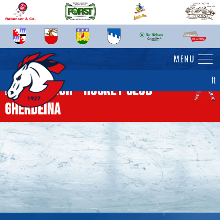
MENU
It
News senior - Hockey Club
Gherdëina