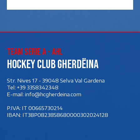
Team Serie A - AHL
Hockey club Gherdëina
Str. Nives 17 - 39048 Selva Val Gardena
Tel:
+39 3358342348
E-mail:
info@hcgherdeina.com
P.IVA: IT 00‍665730214
IBAN: IT38P0823858680000302024128