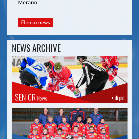
Merano.
Elenco news
NEWS ARCHIVE
SENIOR
+ di più
News