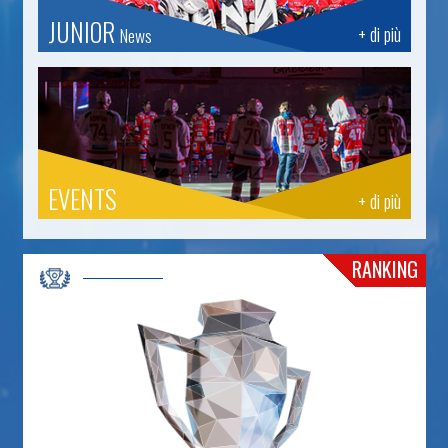
JUNIOR
+ di più
News
EVENTS
+ di più
RANKING