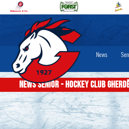
News
Sen
News senior - Hockey Club Gherd