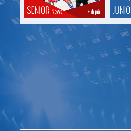
SENIOR
JUNI
News
+ di più