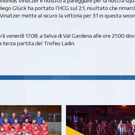
ndreas Vinatzer è riuscito a pareggiare per la nostra squ
ego Glück ha portato l’HCG sul 2:1, risultato che rimarr
natzer mette al sicuro la vittoria per 3:1 in questa seco
rà venerdì 17.08. a Selva di Val Gardena alle ore 21:00 dov
a terza partita del Trofeo Ladin.