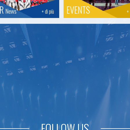
OR
EVENTS
News
+ di più
+ 
FOLLOW US