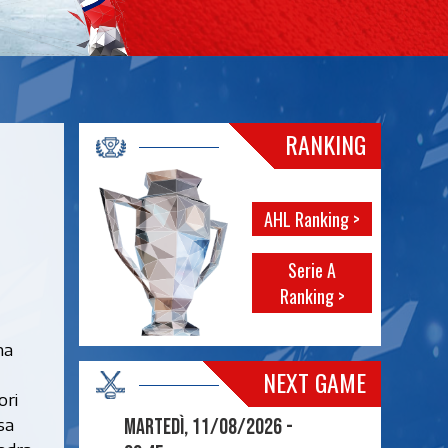
RANKING
AHL Ranking >
Serie A
Ranking >
ma
NEXT GAME
ori
sa
Martedì, 11/08/2026 -