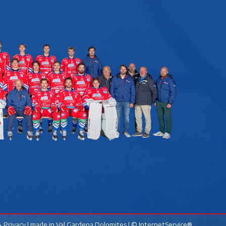
 Privacy
| made in
Val Gardena Dolomites
|
© InternetService®