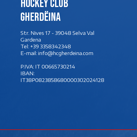
Hockey club
Gherdëina
Str. Nives 17 - 39048 Selva Val
Gardena
Tel:
+39 3358342348
E-mail:
info@hcgherdeina.com
P.IVA: IT 00‍665730214
IBAN:
IT38P0823858680000302024128