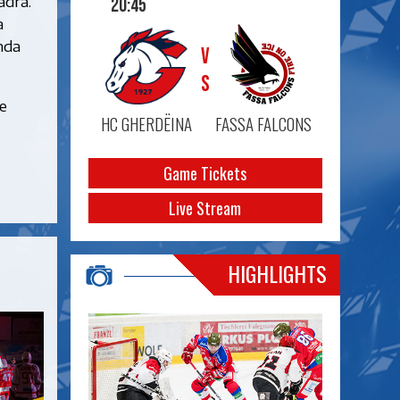
adra.
20:45
à
nda
VS
e
HC GHERDËINA
FASSA FALCONS
Game Tickets
Live Stream
HIGHLIGHTS