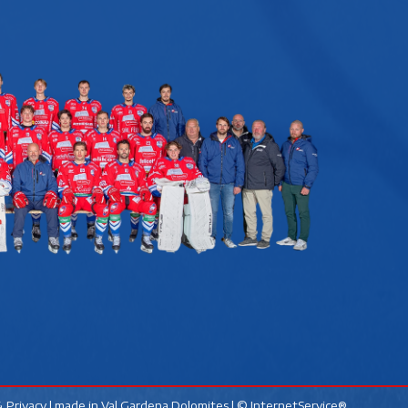
 Privacy
| made in
Val Gardena Dolomites
|
© InternetService®