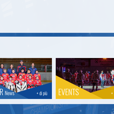
OR
EVENTS
News
+ di più
+ 