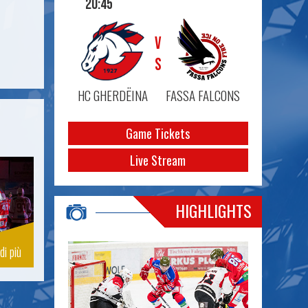
20:45
VS
HC GHERDËINA
FASSA FALCONS
Game Tickets
Live Stream
HIGHLIGHTS
di più