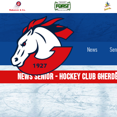
News
Sen
News senior - Hockey Club Gherd