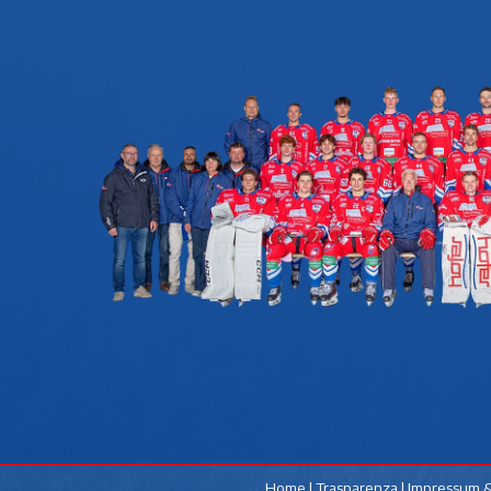
Home
|
Trasparenza
|
Impressum &