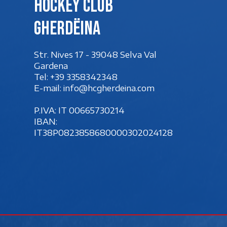
Hockey club
Gherdëina
Str. Nives 17 - 39048 Selva Val
Gardena
Tel:
+39 3358342348
E-mail:
info@hcgherdeina.com
P.IVA: IT 00‍665730214
IBAN:
IT38P0823858680000302024128