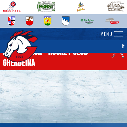
MENU
It
News senior - Hockey Club
Gherdëina