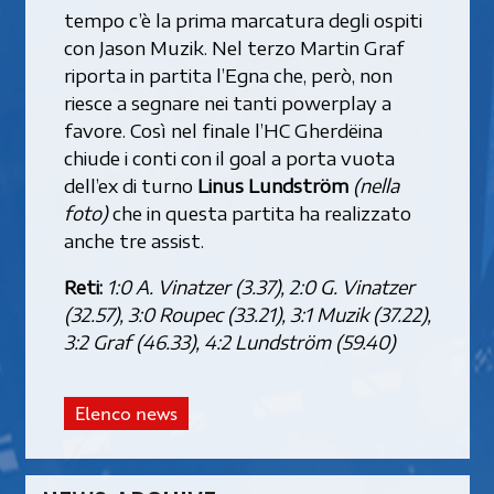
tempo c’è la prima marcatura degli ospiti
con Jason Muzik. Nel terzo Martin Graf
riporta in partita l’Egna che, però, non
riesce a segnare nei tanti powerplay a
favore. Così nel finale l’HC Gherdëina
chiude i conti con il goal a porta vuota
dell’ex di turno
Linus Lundström
(nella
foto)
che in questa partita ha realizzato
anche tre assist.
Reti:
1:0 A. Vinatzer (3.37), 2:0 G. Vinatzer
(32.57), 3:0 Roupec (33.21), 3:1 Muzik (37.22),
3:2 Graf (46.33), 4:2 Lundström (59.40)
Elenco news