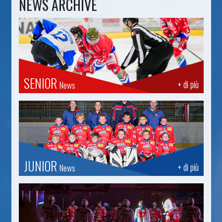
NEWS ARCHIVE
SENIOR
+ di più
News
JUNIOR
+ di più
News