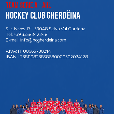
Team Serie A - AHL
Hockey club Gherdëina
Str. Nives 17 - 39048 Selva Val Gardena
Tel:
+39 3358342348
E-mail:
info@hcgherdeina.com
P.IVA: IT 00‍665730214
IBAN: IT38P0823858680000302024128