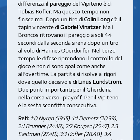
differenza: il pareggio del Vipiteno è di
Tobias Kofler. Ma questo tempo non
finisce mai. Dopo un tiro di
Colin Long
c'è il
tapin vincente di
Gabriel Vinatzer
. Ma i
Broncos ritrovano il pareggio a soli 44
secondi dalla seconda sirena dopo un tiro
al volo di Hannes Oberdorfer. Nel terzo
tempo le difese riprendono il controllo del
gioco e non ci sono goal come anche
all'overtime. La partita si risolve ai rigori
dove quello decisivo è di
Linus Lundstrom
.
Due punti importanti per il Gherdëina
nella corsa verso i playoff. Per il Vipiteno
è la sesta sconfitta consecutiva.
Reti:
1:0 Nyren (19.15), 1:1 Demetz (20.39),
2:1 Brunner (24.18), 2:2 Roupec (25.47), 2:3
Eastman (27.48), 3:3 Kofler (28.48), 3:4