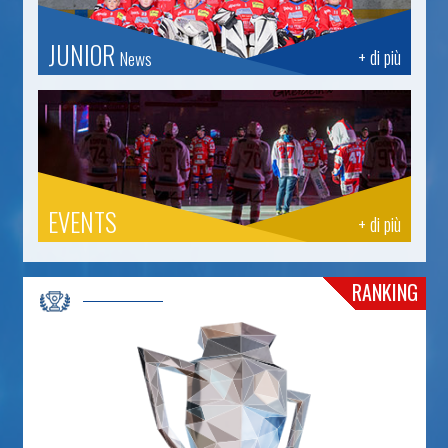
JUNIOR
+ di più
News
EVENTS
+ di più
RANKING