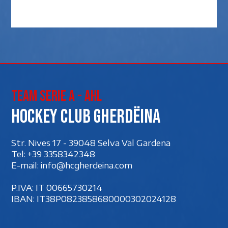
Team Serie A - AHL
Hockey club Gherdëina
Str. Nives 17 - 39048 Selva Val Gardena
Tel:
+39 3358342348
E-mail:
info@hcgherdeina.com
P.IVA: IT 00‍665730214
IBAN: IT38P0823858680000302024128