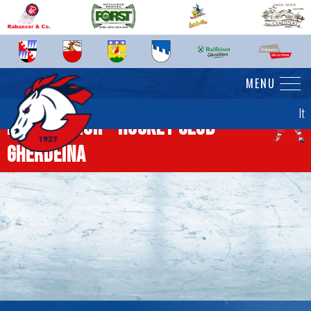
MENU
It
News senior - Hockey Club
Gherdëina