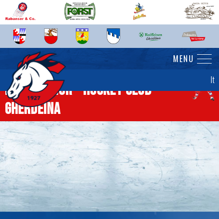
MENU
It
News senior - Hockey Club
Gherdëina