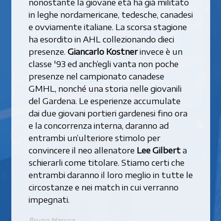
nonostante la giovane età ha già militato
in leghe nordamericane, tedesche, canadesi
e ovviamente italiane. La scorsa stagione
ha esordito in AHL collezionando dieci
presenze.
Giancarlo Kostner
invece è un
classe '93 ed anch’egli vanta non poche
presenze nel campionato canadese
GMHL, nonché una storia nelle giovanili
del Gardena. Le esperienze accumulate
dai due giovani portieri gardenesi fino ora
e la concorrenza interna, daranno ad
entrambi un’ulteriore stimolo per
convincere il neo allenatore
Lee Gilbert
a
schierarli come titolare. Stiamo certi che
entrambi daranno il loro meglio in tutte le
circostanze e nei match in cui verranno
impegnati.
Bruno Maruca