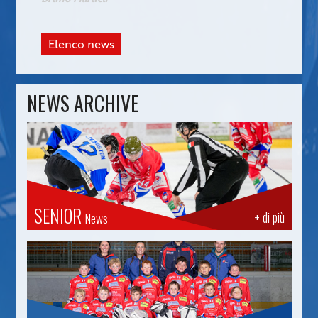
Elenco news
NEWS ARCHIVE
SENIOR
+ di più
News