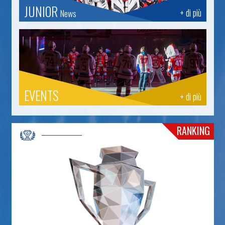
JUNIOR
+ di più
News
EVENTS
+ di più
RANKING