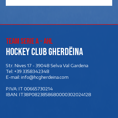
Team Serie A - AHL
Hockey club Gherdëina
Str. Nives 17 - 39048 Selva Val Gardena
Tel:
+39 3358342348
E-mail:
info@hcgherdeina.com
P.IVA: IT 00‍665730214
IBAN: IT38P0823858680000302024128