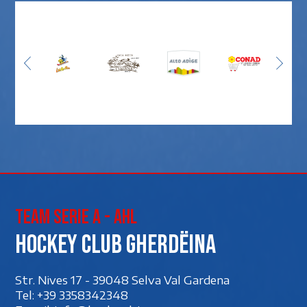
Team Serie A - AHL
Hockey club Gherdëina
Str. Nives 17 - 39048 Selva Val Gardena
Tel:
+39 3358342348