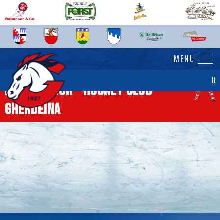
MENU
It
News senior - Hockey Club
Gherdëina