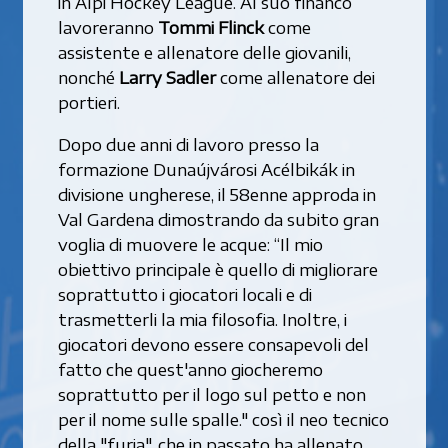
in Alpi Hockey League. Al suo financo
lavoreranno
Tommi Flinck
come
assistente e allenatore delle giovanili,
nonché
Larry Sadler
come allenatore dei
portieri.
Dopo due anni di lavoro presso la
formazione Dunaújvárosi Acélbikák in
divisione ungherese, il 58enne approda in
Val Gardena dimostrando da subito gran
voglia di muovere le acque: “Il mio
obiettivo principale è quello di migliorare
soprattutto i giocatori locali e di
trasmetterli la mia filosofia. Inoltre, i
giocatori devono essere consapevoli del
fatto che quest'anno giocheremo
soprattutto per il logo sul petto e non
per il nome sulle spalle." così il neo tecnico
della "furia", che in passato ha allenato