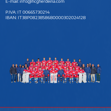
E-mail:
info@hcgherdeina.com
P.IVA: IT 00‍665730214
IBAN: IT38P0823858680000302024128