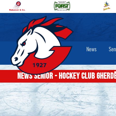
News
Sen
News senior - Hockey Club Gherd