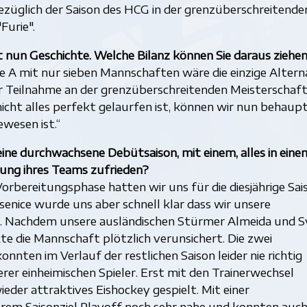
bezüglich der Saison des HCG in der grenzüberschreitende
Furie".
t nun Geschichte. Welche Bilanz können Sie daraus ziehe
e A mit nur sieben Mannschaften wäre die einzige Altern
r Teilnahme an der grenzüberschreitenden Meisterschaf
cht alles perfekt gelaurfen ist, können wir nun behaup
ewesen ist.“
ine durchwachsene Debütsaison, mit einem, alles in eine
tung ihres Teams zufrieden?
Vorbereitungsphase hatten wir uns für die diesjährige Sai
esenice wurde uns aber schnell klar dass wir unsere
. Nachdem unsere ausländischen Stürmer Almeida und S
kte die Mannschaft plötzlich verunsichert. Die zwei
ten im Verlauf der restlichen Saison leider nie richtig
er einheimischen Spieler. Erst mit den Trainerwechsel
der attraktives Eishockey gespielt. Mit einer
rem Saisonziel Playoff noch sehr nahe und konnten auch