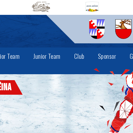
ior Team
Junior Team
Club
Sponsor
G
ëina