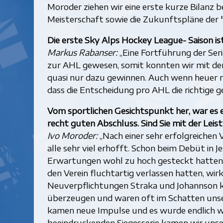
Moroder ziehen wir eine erste kurze Bilanz 
Meisterschaft sowie die Zukunftspläne der "
Die erste Sky Alps Hockey League- Saison is
Markus Rabanser:
„Eine Fortführung der Seri
zur AHL gewesen, somit konnten wir mit de
quasi nur dazu gewinnen. Auch wenn heuer ni
dass die Entscheidung pro AHL die richtige g
Vom sportlichen Gesichtspunkt her, war es e
recht guten Abschluss. Sind Sie mit der Leis
Ivo Moroder:
„Nach einer sehr erfolgreichen 
alle sehr viel erhofft. Schon beim Debüt in J
Erwartungen wohl zu hoch gesteckt hatten
den Verein fluchtartig verlassen hatten, wir
Neuverpflichtungen Straka und Johannson konn
überzeugen und waren oft im Schatten unser
kamen neue Impulse und es wurde endlich wie
beeindruckenden Siegesserie kamen wir unse