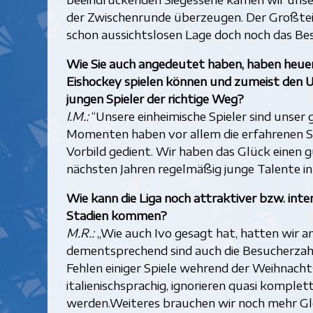
der Zwischenrunde überzeugen. Der Großteil
schon aussichtslosen Lage doch noch das Be
Wie Sie auch angedeutet haben, haben heuer h
Eishockey spielen können und zumeist den U
jungen Spieler der richtige Weg?
I.M.:
“Unsere einheimische Spieler sind unser gr
Momenten haben vor allem die erfahrenen Sp
Vorbild gedient. Wir haben das Glück einen 
nächsten Jahren regelmäßig junge Talente i
Wie kann die Liga noch attraktiver bzw. int
Stadien kommen?
M.R.:
„Wie auch Ivo gesagt hat, hatten wir am
dementsprechend sind auch die Besucherzahle
Fehlen einiger Spiele wehrend der Weihnachts
italienischsprachig, ignorieren quasi komple
werden.Weiteres brauchen wir noch mehr Glei