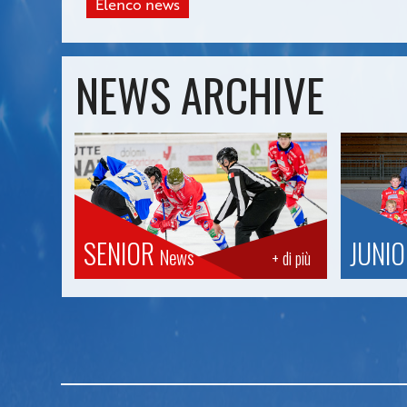
Elenco news
NEWS ARCHIVE
SENIOR
JUNI
News
+ di più