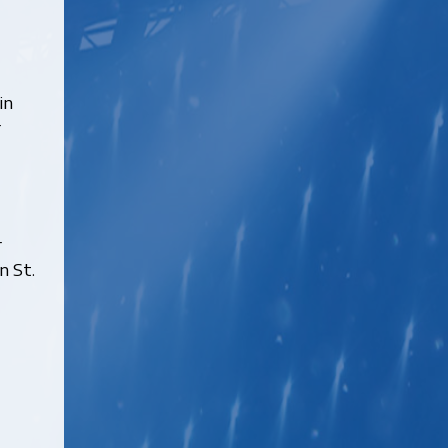
in
r
r
n St.