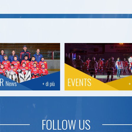
OR
EVENTS
News
+ di più
+ 
FOLLOW US