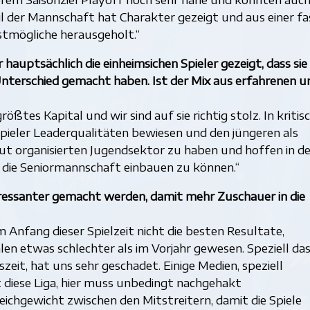
 der Mannschaft hat Charakter gezeigt und aus einer fa
stmögliche herausgeholt.“
auptsächlich die einheimsichen Spieler gezeigt, dass sie
nterschied gemacht haben. Ist der Mix aus erfahrenen u
ößtes Kapital und wir sind auf sie richtig stolz. In kritis
ieler Leaderqualitäten bewiesen und den jüngeren als
gut organisierten Jugendsektor zu haben und hoffen in d
n die Seniormannschaft einbauen zu können.“
eressanter gemacht werden, damit mehr Zuschauer in die
 Anfang dieser Spielzeit nicht die besten Resultate,
n etwas schlechter als im Vorjahr gewesen. Speziell da
zeit, hat uns sehr geschadet. Einige Medien, speziell
tt diese Liga, hier muss unbedingt nachgehakt
chgewicht zwischen den Mitstreitern, damit die Spiele