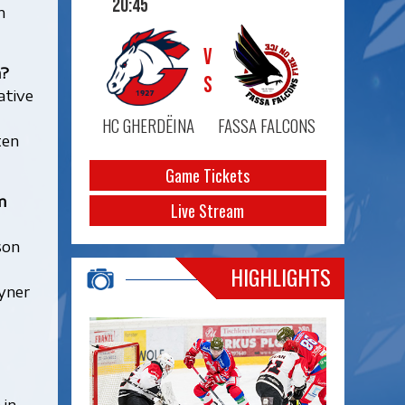
20:45
n
VS
n?
ative
t
HC GHERDËINA
FASSA FALCONS
ten
Game Tickets
m
Live Stream
son
HIGHLIGHTS
yner
 in