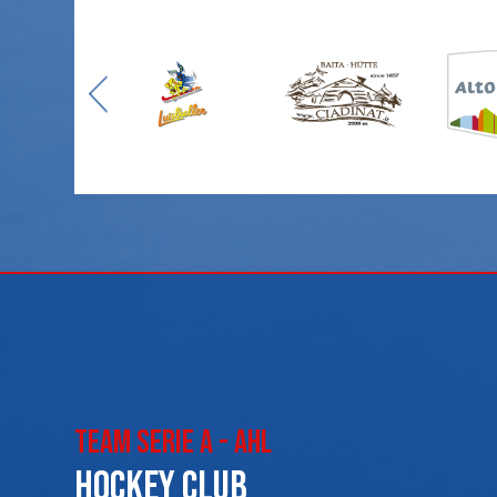
Team Serie A - AHL
Hockey club