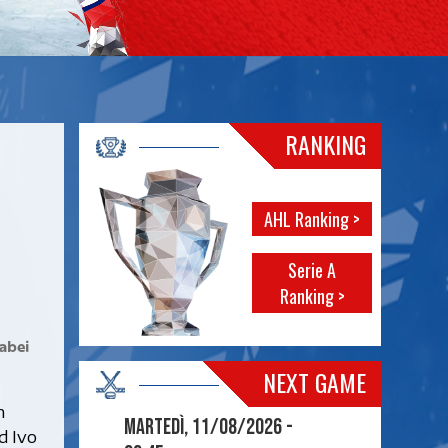
RANKING
AHL Ranking >
Serie A
Ranking >
abei
NEXT GAME
h
Martedì, 11/08/2026 -
d Ivo