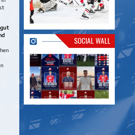
st
 gut
nd
SOCIAL WALL
chen
en
s