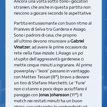
Ancora una volta sotto tono i giocatori
stranieri, che anche in questa partita non
riescono a giocare secondo le aspettative.
Partita entusiasmante con buon ritmo al
Pranives di Selva tra Gardena e Asiago.
Sono i padroni di casa, che proprio
all’ultimo devono rinunciare a
Gabriel
Vinatzer
, ad avere le prime occasioni da
rete nella fase iniziale. L’Asiago un po’
stupito dell’aggressività gardenese ci
mette cinque minuti a ingranare. Al primo
powerplay i “leoni” passano in vantaggio
con Matteo Tessari (8°), bravo a deviare
un tiro di Stefano Marchetti. Le “furie”
non ci stanno e poco dopo acciuffano il
pareggio con
Jonas Johansson
(11°). Il
match nei restati minuti ha un buon
ritmo, con entrambe le contendenti ad