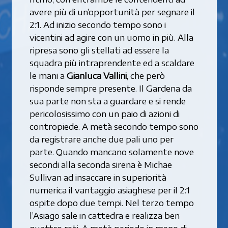
avere più di un’opportunità per segnare il
2:1. Ad inizio secondo tempo sono i
vicentini ad agire con un uomo in più. Alla
ripresa sono gli stellati ad essere la
squadra più intraprendente ed a scaldare
le mani a
Gianluca Vallini
, che però
risponde sempre presente. Il Gardena da
sua parte non sta a guardare e si rende
pericolosissimo con un paio di azioni di
contropiede. A metà secondo tempo sono
da registrare anche due pali uno per
parte. Quando mancano solamente nove
secondi alla seconda sirena è Michae
Sullivan ad insaccare in superiorità
numerica il vantaggio asiaghese per il 2:1
ospite dopo due tempi. Nel terzo tempo
l’Asiago sale in cattedra e realizza ben
quattro reti. A metà periodo in meno di