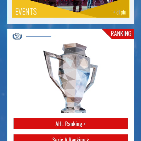
EVENTS
+ di più
RANKING
AHL Ranking >
Serie A Ranking >