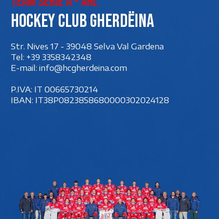
Team Serie A - AHL
Hockey club Gherdëina
Str. Nives 17 - 39048 Selva Val Gardena
Tel:
+39 3358342348
E-mail:
info@hcgherdeina.com
P.IVA: IT 00‍665730214
IBAN: IT38P0823858680000302024128