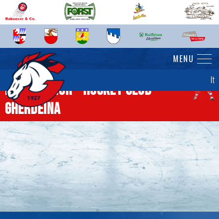
MENU
It
News senior - Hockey Club
Gherdëina