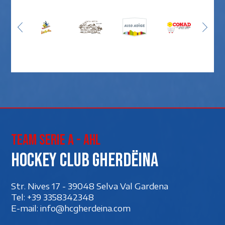
Team Serie A - AHL
Hockey club Gherdëina
Str. Nives 17 - 39048 Selva Val Gardena
Tel:
+39 3358342348
E-mail:
info@hcgherdeina.com