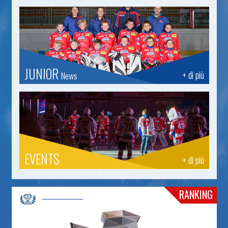
JUNIOR
+ di più
News
EVENTS
+ di più
RANKING