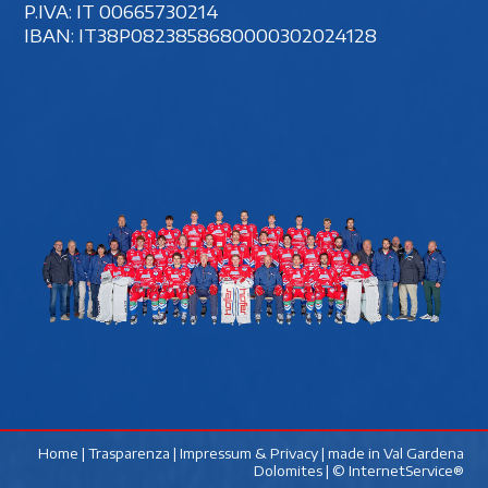
P.IVA: IT 00‍665730214
IBAN: IT38P0823858680000302024128
Home
|
Trasparenza
|
Impressum & Privacy
| made in
Val Gardena
Dolomites
|
© InternetService®