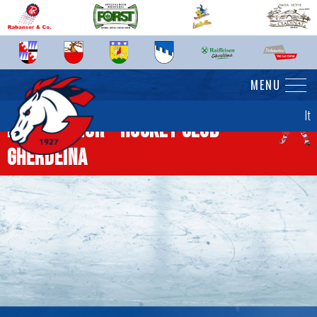
MENU
It
News senior - Hockey Club
Gherdëina