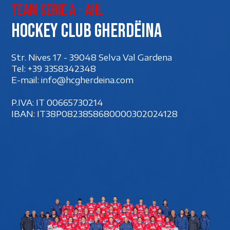
Team Serie A - AHL
Hockey club Gherdëina
Str. Nives 17 - 39048 Selva Val Gardena
Tel:
+39 3358342348
E-mail:
info@hcgherdeina.com
P.IVA: IT 00‍665730214
IBAN: IT38P0823858680000302024128