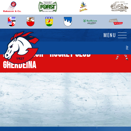
MENU
It
News senior - Hockey Club
Gherdëina