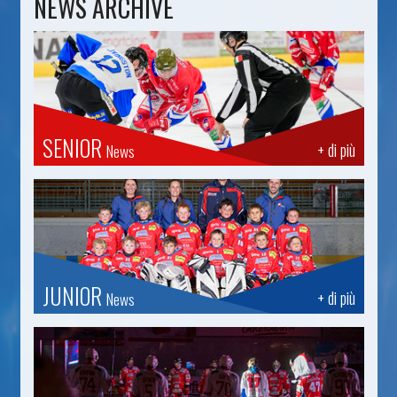
NEWS ARCHIVE
SENIOR
+ di più
News
JUNIOR
+ di più
News