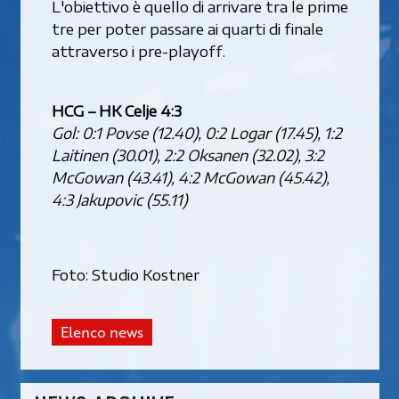
L'obiettivo è quello di arrivare tra le prime
tre per poter passare ai quarti di finale
attraverso i pre-playoff.
HCG – HK Celje 4:3
Gol: 0:1 Povse (12.40), 0:2 Logar (17.45), 1:2
Laitinen (30.01), 2:2 Oksanen (32.02), 3:2
McGowan (43.41), 4:2 McGowan (45.42),
4:3 Jakupovic (55.11)
Foto: Studio Kostner
Elenco news