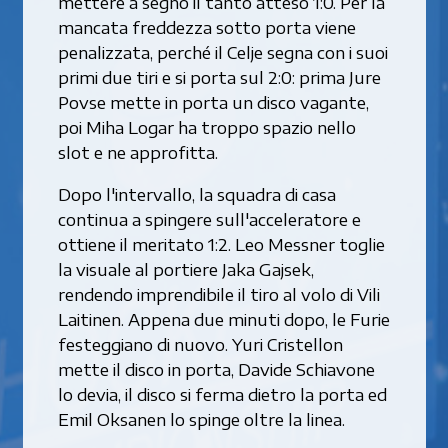
mettere a segno il tanto atteso 1:0. Per la
mancata freddezza sotto porta viene
penalizzata, perché il Celje segna con i suoi
primi due tiri e si porta sul 2:0: prima Jure
Povse mette in porta un disco vagante,
poi Miha Logar ha troppo spazio nello
slot e ne approfitta.
Dopo l'intervallo, la squadra di casa
continua a spingere sull'acceleratore e
ottiene il meritato 1:2. Leo Messner toglie
la visuale al portiere Jaka Gajsek,
rendendo imprendibile il tiro al volo di Vili
Laitinen. Appena due minuti dopo, le Furie
festeggiano di nuovo. Yuri Cristellon
mette il disco in porta, Davide Schiavone
lo devia, il disco si ferma dietro la porta ed
Emil Oksanen lo spinge oltre la linea.