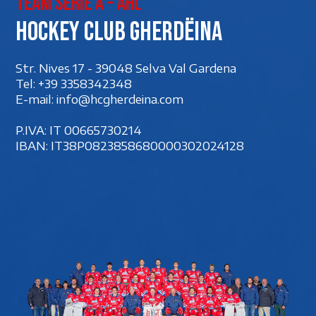
Team Serie A - AHL
Hockey club Gherdëina
Str. Nives 17 - 39048 Selva Val Gardena
Tel:
+39 3358342348
E-mail:
info@hcgherdeina.com
P.IVA: IT 00‍665730214
IBAN: IT38P0823858680000302024128