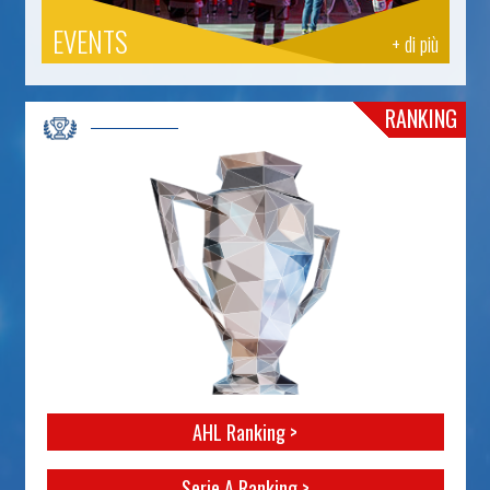
EVENTS
+ di più
RANKING
AHL Ranking >
Serie A Ranking >