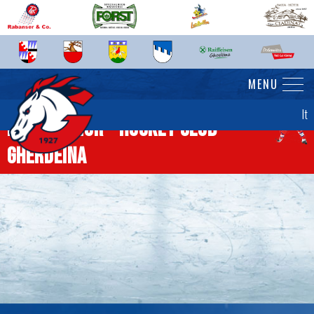
MENU
It
News senior - Hockey Club
Gherdëina