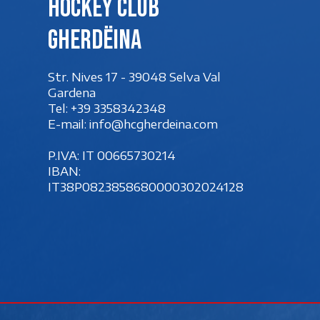
Hockey club
Gherdëina
Str. Nives 17 - 39048 Selva Val
Gardena
Tel:
+39 3358342348
E-mail:
info@hcgherdeina.com
P.IVA: IT 00‍665730214
IBAN:
IT38P0823858680000302024128