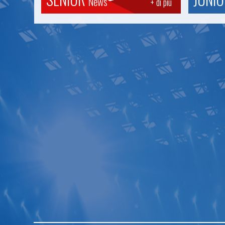
News
+ di più