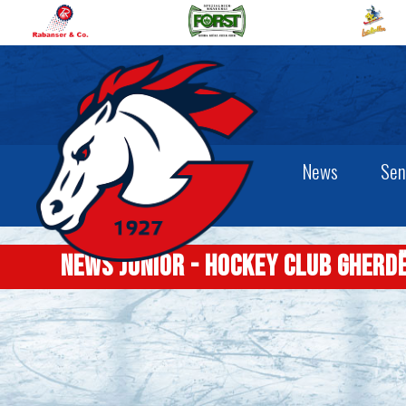
News
Sen
News junior - Hockey Club Gherd