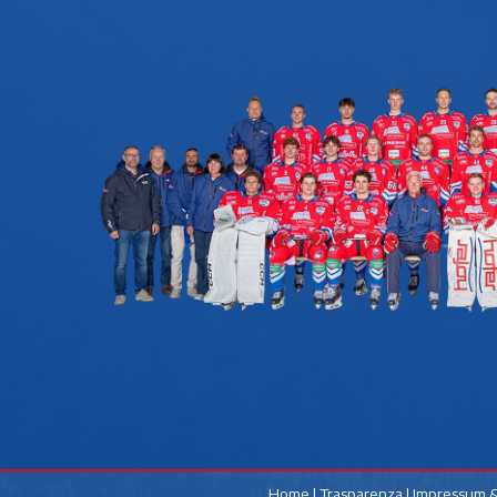
Home
|
Trasparenza
|
Impressum &