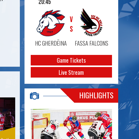
20:45
VS
HC GHERDËINA
FASSA FALCONS
Game Tickets
Live Stream
HIGHLIGHTS