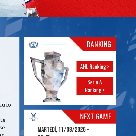
RANKING
AHL Ranking >
Serie A
Ranking >
otuto
NEXT GAME
ite
sse
Martedì, 11/08/2026 -
er