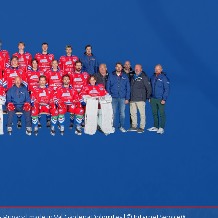
 Privacy
| made in
Val Gardena Dolomites
|
© InternetService®