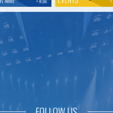
News
+ di più
+ 
FOLLOW US