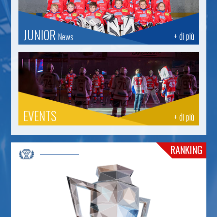
JUNIOR
+ di più
News
EVENTS
+ di più
RANKING