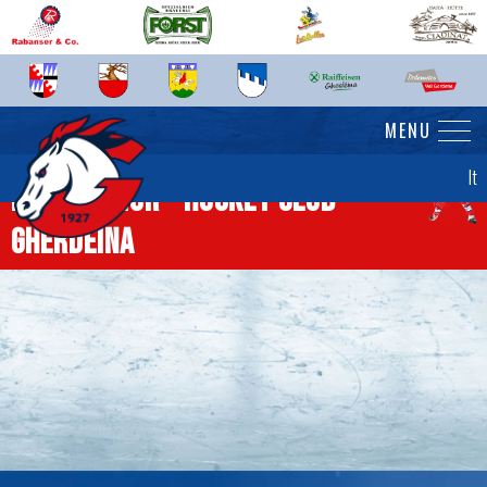
MENU
It
News junior - Hockey Club
Gherdëina