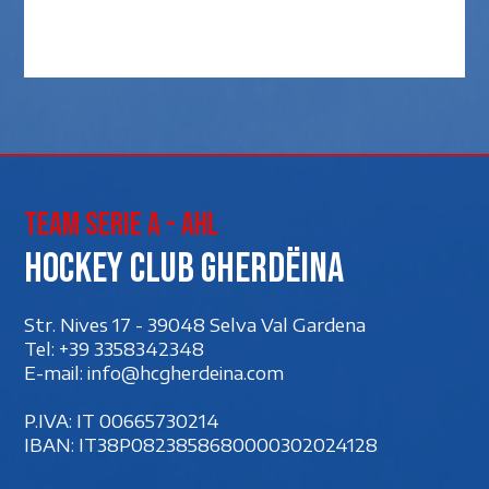
Team Serie A - AHL
Hockey club Gherdëina
Str. Nives 17 - 39048 Selva Val Gardena
Tel:
+39 3358342348
E-mail:
info@hcgherdeina.com
P.IVA: IT 00‍665730214
IBAN: IT38P0823858680000302024128