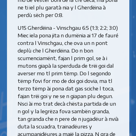
ne ti iel plu garatà nia y l Gherdëina à
perdù sëch per 0:8.
U15 Gherdëina - Vinschgau 6:5 (1:3; 2:2; 3:0)
Miec iela pona jita n dumënia ai 17 de fauré
contra l Vinschgau, che ova un n pont
deplù che l Gherdëina. Do n bon
scumenciamënt, fajan l prim gol, se à i
mutons giapà la sperduda de trëi goi dal
averser mo tl prim tëmp. Do l segondo
tëmp fovi for mo de doi goi dovia, ma tl
terzo tëmp ài pona dat gas sciche l toca,
fajan trëi goi y ne se n giapan plu degun.
Nsci ài mo trat decà chësta partida de un
n gol y la legrëza fova sambën granda,
tan granda che n pere de n jugadëur à nvià
duta la scuadra, trainadëures y
acumpanidëures a maië la pizza. N gra de