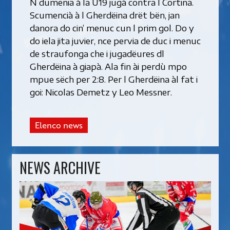
N dumënia à la U19 jugà contra l Cortina.
Scumencià à l Gherdëina drët bën, jan
danora do cin’ menuc cun l prim gol. Do y
do iela jita juvier, nce pervia de duc i menuc
de straufonga che i jugadëures dl
Gherdëina à giapà. Ala fin ài perdù mpo
mpue sëch per 2:8. Per l Gherdëina àl fat i
goi: Nicolas Demetz y Leo Messner.
Elenco news
NEWS ARCHIVE