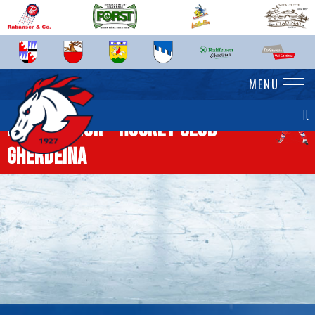
MENU
It
News junior - Hockey Club
Gherdëina