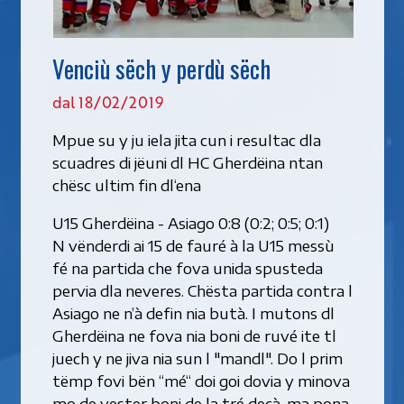
Venciù sëch y perdù sëch
dal 18/02/2019
Mpue su y ju iela jita cun i resultac dla
scuadres di jëuni dl HC Gherdëina ntan
chësc ultim fin dl‘ena
U15 Gherdëina - Asiago 0:8 (0:2; 0:5; 0:1)
N vënderdi ai 15 de fauré à la U15 messù
fé na partida che fova unida spusteda
pervia dla neveres. Chësta partida contra l
Asiago ne n’à defin nia butà. I mutons dl
Gherdëina ne fova nia boni de ruvé ite tl
juech y ne jiva nia sun l "mandl". Do l prim
tëmp fovi bën “mé“ doi goi dovia y minova
mo de vester boni de la tré decà, ma pona