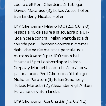
cuer a d’ël! Per l Gherdëina àl fat i goi:
Davide Macaluso (3), Lukas Ausserhofer,
Ben Linder y Nicolas Hofer.
U17 Gherdëina - Milano 10:0 (2:0; 6:0; 2:0)
N sada ai 16 de fauré à la scuadra dla U17
jugà n cësa contra l Milan. Partida scialdi
saurida per l Gherdëina contra n averser
dëibl, che ne n’ie mei stat periculëus. I
mutons à venciù per 10:0 cun n bel
"shutout" per i doi verdiaporta Ivan
Crepaz y Manuel Insam, che à jugà mesa
partida prun. Per l Gherdëina àl fat i goi:
Nicholas Paratoni (3), Julian Senoner y
Tobias Moroder (2), Alexander Vigl, Anton
Perathoner y Ben Linder.
U19 Gherdëina - Cortina 2:8 (1:3; 0:3; 1:2)