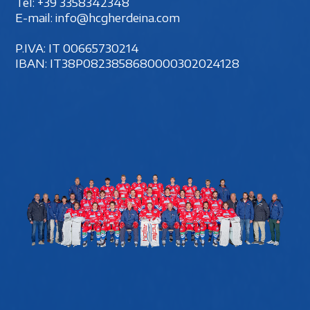
Tel:
+39 3358342348
E-mail:
info@hcgherdeina.com
P.IVA: IT 00‍665730214
IBAN: IT38P0823858680000302024128