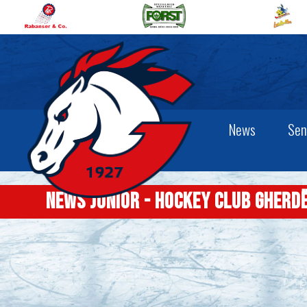
News
Sen
News junior - Hockey Club Gherd