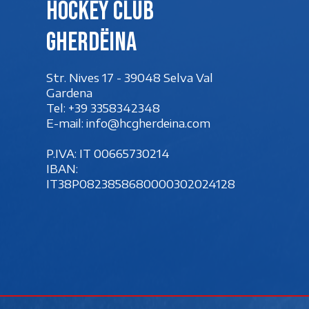
Hockey club
Gherdëina
Str. Nives 17 - 39048 Selva Val
Gardena
Tel:
+39 3358342348
E-mail:
info@hcgherdeina.com
P.IVA: IT 00‍665730214
IBAN:
IT38P0823858680000302024128