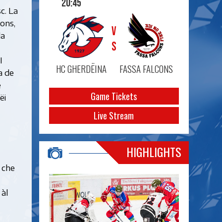
20:45
c. La
ons,
VS
da
I
HC GHERDËINA
FASSA FALCONS
a de
e
Game Tickets
ëi
Live Stream
HIGHLIGHTS
 che
 àl