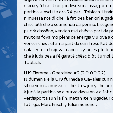
dlacia y à trat truep iedesc sun cassa, puremp
partida ie nsci jita ora 5:4 per l Toblach. I
n muessa nce dì che l à fat pea bën cin’ jug
chisc pitli che à scumencià da permò. L segon
purvà dassënn, vencian nsci chësta partida pe
mutons fova mo plëns de energia y ulova a duc
vëncer chëst’ultima partida cun l resultat d
dala legrëza trajova manëces y peles plu lonc
che à judà pea a fé garaté chësc blòt turnoi. 
Toblach.
U19 Fiemme - Gherdëina 4:2 (2:0; 0:0; 2:2)
N dumënia ie la U19 furneda a Ciavaleis cun 
situazion nia nueva te chësta sajon y che po
à jugà la partida se à purvà dassënn y à fat 
verdiaporta sun la fin, metan ite n jugadëur d
fat i goi: Marc Frisch y Julian Senoner.