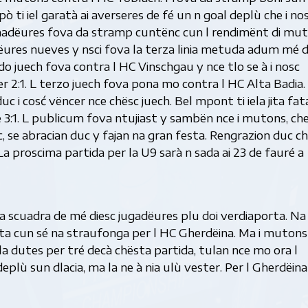
ò ti iel garatà ai averseres de fé un n goal deplù che i nos
 trainadëures fova da stramp cuntënc cun l rendimënt di mut
adëures nueves y nsci fova la terza linia metuda adum mé 
do juech fova contra l HC Vinschgau y nce tlo se à i nosc
r 2:1. L terzo juech fova pona mo contra l HC Alta Badia. 
 i cosć vëncer nce chësc juech. Bel mpont ti iela jita fat
e 3:1. L publicum fova ntujiast y sambën nce i mutons, ch
, se abracian duc y fajan na gran festa. Rengrazion duc ch
La proscima partida per la U9 sarà n sada ai 23 de fauré a
na scuadra de mé diesc jugadëures plu doi verdiaporta. Na
rta cun sé na straufonga per l HC Gherdëina. Ma i mutons
dla dutes per tré decà chësta partida, tulan nce mo ora l
eplù sun dlacia, ma la ne à nia ulù vester. Per l Gherdëina