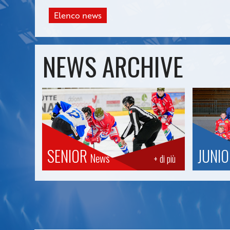
Elenco news
NEWS ARCHIVE
SENIOR
JUNI
News
+ di più