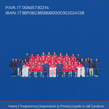
P.IVA: IT 00‍665730214
IBAN: IT38P0823858680000302024128
Home
|
Trasparenza
|
Impressum & Privacy
| made in
Val Gardena