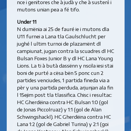
nce i genitores che à judà y che à sustenì i
mutons unian pea a fé tifo.
Under 11
N dumënia ai 25 de fauré ie i mutons dla
U11 furnei a Lana tla Gaulschlucht per
jughé l ultim turnoi de plazamënt dl
campiunat, jugan contra la scuadres dl HC
Bulsan Foxes Junior B y dl HC Lana Young
Lions. La ti à butà dassënn y nscila iesi stai
boni de purté a cësa bën 5 ponc cun 2
partides venciudes, 1 partida fineda via a
pèr y una partida perduda, arjunjan ala fin
l 15ejim post tla tlassifica. Chisc i resultac:
HC Gherdëina contra HC Bulsan 1:0 (gol
de Jonas Piccolruaz) y 1:1 (gol de Alan
Schwingshackl). HC Gherdëina contra HC
Lana 1:2 (gol de Gabriel Turina) y 2:1 (goi