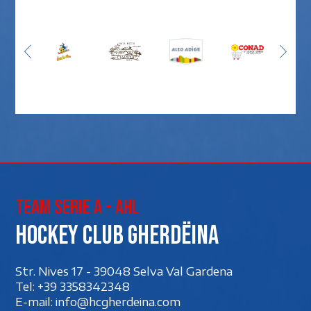
Team Serie A - AHL
Hockey club Gherdëina
Str. Nives 17 - 39048 Selva Val Gardena
Tel:
+39 3358342348
E-mail:
info@hcgherdeina.com