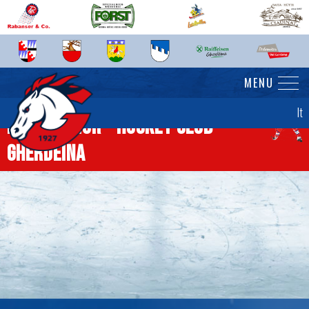
MENU
It
News junior - Hockey Club
Gherdëina