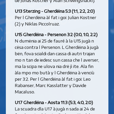
de Jonas Kostner y Alan Schwingshackl).
U13 Sterzing - Gherdëina 5:3 (1:1, 2:2, 2:0)
Per l Gherdëina àl fat i goi: Julian Kostner
(2) y Niklas Piccolruaz.
U15 Gherdëina - Persenon 3:2 (0:0, 1:0, 2:2)
N dumënia ai 25 de fauré à la U15 jugà n
cësa contra l Persenon. L Gherdëina à jugà
bën, fova scialdi dan cassa di autri trajan
mo n tan de iedesc sun cassa che l averser,
ma la scipa ne ulova nia drë jì ite. Ala fin
àla mpo mo butà y l Gherdëina à venciù
per 3:2. Per l Gherdëina àl fat i goi: Leo
Rabanser, Marc Kasslatter y Davide
Macaluso.
U17 Gherdëina - Aosta 11:3 (5:3, 4:0, 2:0)
La scuadra dla U17 à jugà n sada ai 24 de