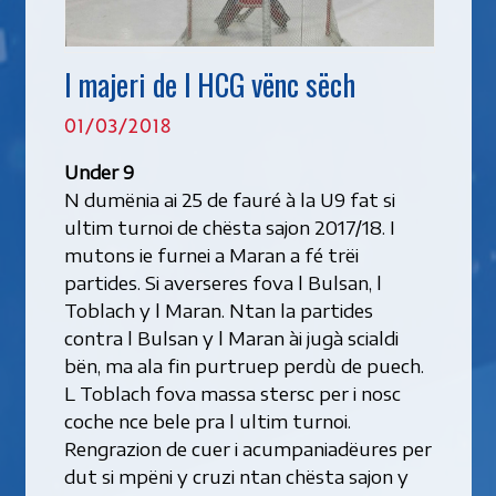
I majeri de l HCG vënc sëch
01/03/2018
Under 9
N dumënia ai 25 de fauré à la U9 fat si
ultim turnoi de chësta sajon 2017/18. I
mutons ie furnei a Maran a fé trëi
partides. Si averseres fova l Bulsan, l
Toblach y l Maran. Ntan la partides
contra l Bulsan y l Maran ài jugà scialdi
bën, ma ala fin purtruep perdù de puech.
L Toblach fova massa stersc per i nosc
coche nce bele pra l ultim turnoi.
Rengrazion de cuer i acumpaniadëures per
dut si mpëni y cruzi ntan chësta sajon y