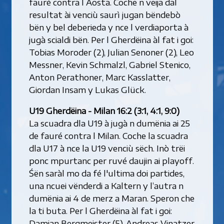
fauré contra l Aosta. Coche n vëija dal
resultat ài venciù saurì jugan bëndebò
bën y bel deberieda y nce l verdiaporta à
jugà scialdi bën. Per l Gherdëina àl fat i goi:
Tobias Moroder (2), Julian Senoner (2), Leo
Messner, Kevin Schmalzl, Gabriel Stenico,
Anton Perathoner, Marc Kasslatter,
Giordan Insam y Lukas Glück.
U19 Gherdëina - Milan 16:2 (3:1, 4:1, 9:0)
La scuadra dla U19 à jugà n dumënia ai 25
de fauré contra l Milan. Coche la scuadra
dla U17 à nce la U19 venciù sëch. Inò trëi
ponc mpurtanc per ruvé daujin ai playoff.
Śën saràl mo da fé l'ultima doi partides,
una ncuei vënderdi a Kaltern y l’autra n
dumënia ai 4 de merz a Maran. Speron che
la ti buta. Per l Gherdëina àl fat i goi:
Damian Bergmeister (5), Andreas Vinatzer