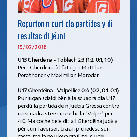
Repurton n curt dla partides y di
resultac di jëuni
15/02/2018
U13 Gherdëina - Toblach 2:3 (1:2, 0:1, 1:0)
Per l Gherdëina àl fat i goi: Matthias
Perathoner y Maximilian Moroder.
U17 Gherdëina - Valpellice 0:4 (0:2, 0:1, 0:1)
Pur jugan scialdi bën à la scuadra dla U17
perdù la partida de n Juebia Grassa contra
na scuadra sterscia coche la "Valpe" per
4:0. Ma coche bele dit à l Gherdëina jugà a
pèr cun l averser, trajan plu iedesc sun
cassa, ma la ne ulova nia jì ite. A udëi