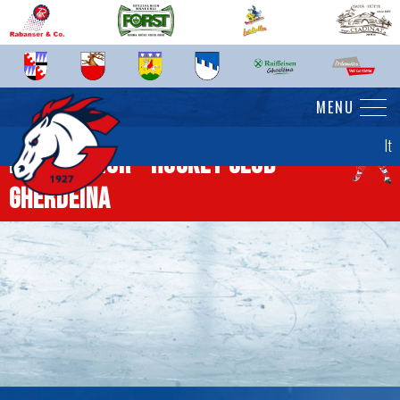
MENU
It
News junior - Hockey Club
Gherdëina