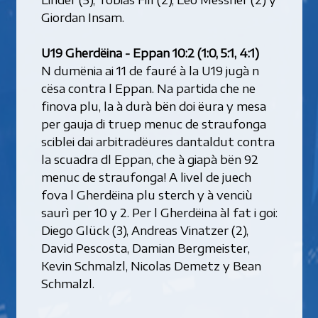
Giordan Insam.
U19 Gherdëina - Eppan 10:2 (1:0, 5:1, 4:1)
N dumënia ai 11 de fauré à la U19 jugà n
cësa contra l Eppan. Na partida che ne
finova plu, la à durà bën doi ëura y mesa
per gauja di truep menuc de straufonga
sciblei dai arbitradëures dantaldut contra
la scuadra dl Eppan, che à giapà bën 92
menuc de straufonga! A livel de juech
fova l Gherdëina plu sterch y à venciù
saurì per 10 y 2. Per l Gherdëina àl fat i goi:
Diego Glück (3), Andreas Vinatzer (2),
David Pescosta, Damian Bergmeister,
Kevin Schmalzl, Nicolas Demetz y Bean
Schmalzl.