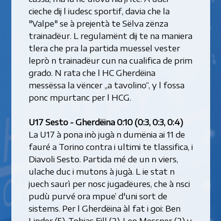
cieche dij l iudesc sportif, davia che la
"Valpe" se à prejentà te Sëlva zënza
trainadëur. L regulamënt dij te na maniera
tlera che pra la partida muessel vester
leprò n trainadëur cun na cualifica de prim
grado. N rata che l HC Gherdëina
messëssa la vëncer „a tavolino“, y l fossa
ponc mpurtanc per l HCG.
U17 Sesto - Gherdëina 0:10 (0:3, 0:3, 0:4)
La U17 à pona inò jugà n dumënia ai 11 de
fauré a Torino contra i ultimi te tlassifica, i
Diavoli Sesto. Partida mé de un n viers,
ulache duc i mutons à jugà. L ie stat n
juech saurì per nosc jugadëures, che à nsci
pudù purvé ora mpue’ d'uni sort de
sistems. Per l Gherdëina àl fat i goi: Ben
Linder (5), Tobias Fill (2), Leo Messner (2) y