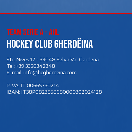
Team Serie A - AHL
Hockey club Gherdëina
Str. Nives 17 - 39048 Selva Val Gardena
Tel:
+39 3358342348
E-mail:
info@hcgherdeina.com
P.IVA: IT 00‍665730214
IBAN: IT38P0823858680000302024128