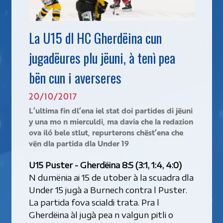
La U15 dl HC Gherdëina cun
jugadëures plu jëuni, à tenì pea
bën cun i averseres
20/10/2017
L’ultima fin dl’ena iel stat doi partides di jëuni
y una mo n mierculdi, ma davia che la redazion
ova iló bele stlut, repurterons chëst’ena che
vën dla partida dla Under 19
U15 Puster - Gherdëina 8:5 (3:1, 1:4, 4:0)
N dumënia ai 15 de utober à la scuadra dla
Under 15 jugà a Burnech contra l Puster.
La partida fova scialdi trata. Pra l
Gherdëina àl jugà pea n valgun pitli o