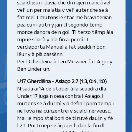
scialdi jëuni, davia che di majeri manciòvel
vel' un per malatia y vel' auter che se à
fat mel. I mutons ie stac mé bravi tenian
pea cun i autri y jan tl segondo tëmp
monce danora de n gol. Tl terzo tëmp àla
mpue sciacà y ala fin ai perdù. L
verdiaporta Manuel à fat scialdi n bon
lëur y à pià dassënn.
Per l Gherdëina à Leo Messner fat 4 goi y
Ben Linder un.
U17 Gherdëina - Asiago 2:7 (1:3, 0:4, 1:0)
N sada ai 14 de utober à la scuadra dla
Under 17 jugà n cësa contra l Asiago. I
mutons se à durmì via defin l prim tëmp, i
ne fova nia cunzentrei y scialdi nervëusc.
Ma i ie mpo stai boni de ti ruvé daujin y fé
l 2:1. Purtruep se ài puech dan la fin dl