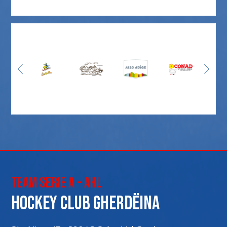
Team Serie A - AHL
Hockey club Gherdëina