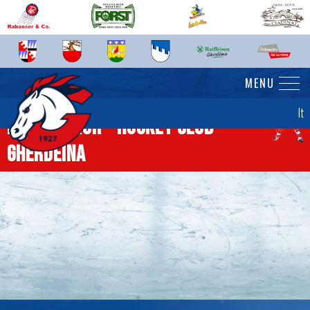
MENU
It
News junior - Hockey Club
Gherdëina