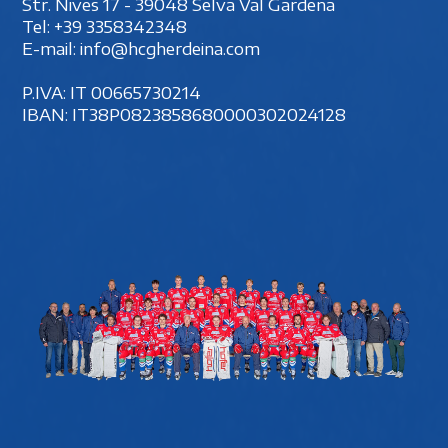
Str. Nives 17 - 39048 Selva Val Gardena
Tel:
+39 3358342348
E-mail:
info@hcgherdeina.com
P.IVA: IT 00‍665730214
IBAN: IT38P0823858680000302024128