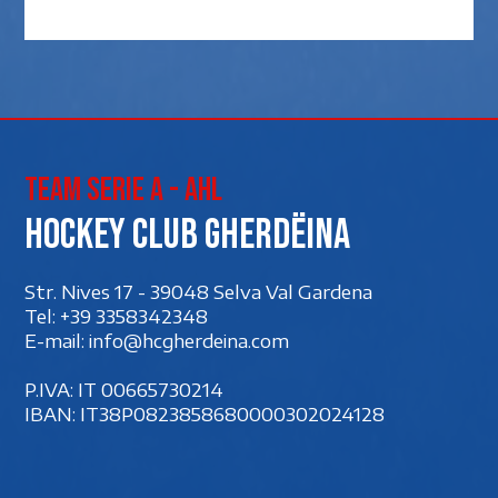
Team Serie A - AHL
Hockey club Gherdëina
Str. Nives 17 - 39048 Selva Val Gardena
Tel:
+39 3358342348
E-mail:
info@hcgherdeina.com
P.IVA: IT 00‍665730214
IBAN: IT38P0823858680000302024128