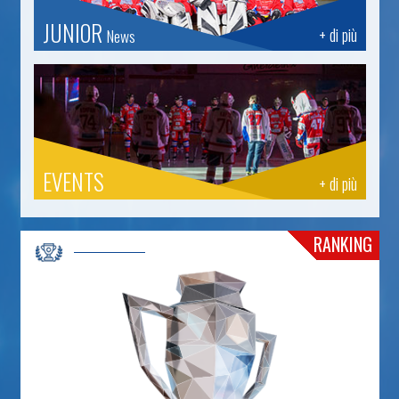
JUNIOR
+ di più
News
EVENTS
+ di più
RANKING