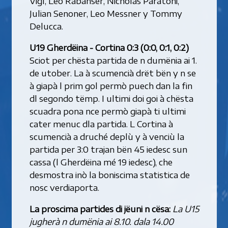
Vigl, Leo Rabanser, Nicholas Paratoni,
Julian Senoner, Leo Messner y Tommy
Delucca.
U19 Gherdëina - Cortina 0:3 (0:0, 0:1, 0:2)
Sciot per chësta partida de n dumënia ai 1.
de utober. La à scumencià drët bën y n se
à giapà l prim gol permò puech dan la fin
dl segondo tëmp. I ultimi doi goi à chësta
scuadra pona nce permò giapà ti ultimi
cater menuc dla partida. L Cortina à
scumencià a druché deplù y à venciù la
partida per 3:0 trajan bën 45 iedesc sun
cassa (l Gherdëina mé 19 iedesc), che
desmostra inò la boniscima statistica de
nosc verdiaporta.
La proscima partides di jëuni n cësa:
La U15
jugherà n dumënia ai 8.10. dala 14.00