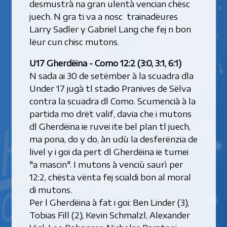
desmustrà na gran ulentà vencian chësc
juech. N gra ti va a nosc trainadëures
Larry Sadler y Gabriel Lang che fej n bon
lëur cun chisc mutons.
U17 Gherdëina - Como 12:2 (3:0, 3:1, 6:1)
N sada ai 30 de setëmber à la scuadra dla
Under 17 jugà tl stadio Pranives de Sëlva
contra la scuadra dl Como. Scumencià à la
partida mo drët valif, davia che i mutons
dl Gherdëina ie ruvei ite bel plan tl juech,
ma pona, do y do, àn udù la desferënzia de
livel y i goi da pert dl Gherdëina ie tumei
"a mascin". I mutons à venciù saurì per
12:2, chësta vënta fej scialdi bon al moral
di mutons.
Per l Gherdëina à fat i goi: Ben Linder (3),
Tobias Fill (2), Kevin Schmalzl, Alexander