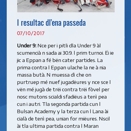
I resultac dl’ena passeda
07/10/2017
Under 9:
Nce per i pitli dla Under 9 àl
scumencià n sada ai 30.9. l prim turnoi. Ëi ie
jic a Eppan a fé bën cater partides. La
prima contra l Eppan ulache la ne à nia
massa butà. N muessa dì che on
purtruep mé nuef jugadëures y nce sce l
vën mé jugà de trëi contra trëi fòvel per
nosc mutons scialdi sfadiëus a tenì pea
cun i autri. Tla segonda partida cun l
Bulsan Academy y la terza cun l Lana ài
cialà de tenì pea, unian for miëures. Nscil
ài tla ultima partida contra l Maran