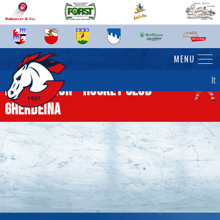
MENU
It
News junior - Hockey Club
Gherdëina