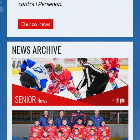
contra l Persenon.
Elenco news
NEWS ARCHIVE
SENIOR
+ di più
News