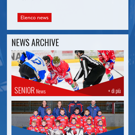
Elenco news
NEWS ARCHIVE
SENIOR
+ di più
News