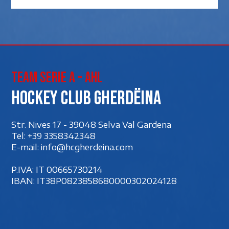
Team Serie A - AHL
Hockey club Gherdëina
Str. Nives 17 - 39048 Selva Val Gardena
Tel:
+39 3358342348
E-mail:
info@hcgherdeina.com
P.IVA: IT 00‍665730214
IBAN: IT38P0823858680000302024128