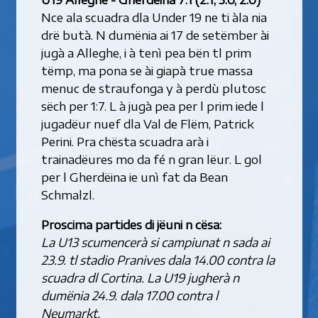
Nce ala scuadra dla Under 19 ne ti àla nia
drë butà. N dumënia ai 17 de setëmber ài
jugà a Alleghe, i à tenì pea bën tl prim
tëmp, ma pona se ài giapà true massa
menuc de straufonga y à perdù plutosc
sëch per 1:7. L à jugà pea per l prim iede l
jugadëur nuef dla Val de Flëm, Patrick
Perini. Pra chësta scuadra arà i
trainadëures mo da fé n gran lëur. L gol
per l Gherdëina ie unì fat da Bean
Schmalzl.
Proscima partides di jëuni n cësa:
La U13 scumencerà si campiunat n sada ai
23.9. tl stadio Pranives dala 14.00 contra la
scuadra dl Cortina. La U19 jugherà n
dumënia 24.9. dala 17.00 contra l
Neumarkt.