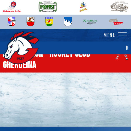
MENU
It
News junior - Hockey Club
Gherdëina