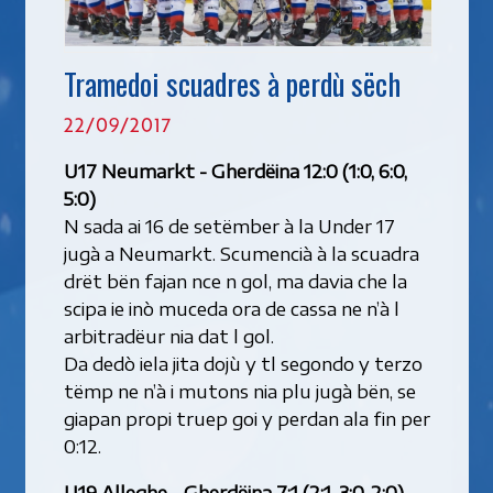
Tramedoi scuadres à perdù sëch
22/09/2017
U17 Neumarkt - Gherdëina 12:0 (1:0, 6:0,
5:0)
N sada ai 16 de setëmber à la Under 17
jugà a Neumarkt. Scumencià à la scuadra
drët bën fajan nce n gol, ma davia che la
scipa ie inò muceda ora de cassa ne n’à l
arbitradëur nia dat l gol.
Da dedò iela jita dojù y tl segondo y terzo
tëmp ne n’à i mutons nia plu jugà bën, se
giapan propi truep goi y perdan ala fin per
0:12.
U19 Alleghe - Gherdëina 7:1 (2:1, 3:0, 2:0)