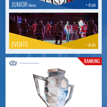
JUNIOR
+ di più
News
EVENTS
+ di più
RANKING