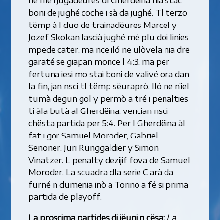
boni de jughé coche i sà da jughé. Tl terzo
tëmp à l duo de trainadëures Marcel y
Jozef Skokan lascià jughé mé plu doi linies
mpede cater, ma nce iló ne ulòvela nia drë
garaté se giapan monce l 4:3, ma per
fertuna iesi mo stai boni de valivé ora dan
la fin, jan nsci tl tëmp sëuraprò. Iló ne n’iel
tumà degun gol y permò a tré i penalties
ti àla butà al Gherdëina, vencian nsci
chësta partida per 5:4. Per l Gherdëina àl
fat i goi: Samuel Moroder, Gabriel
Senoner, Juri Runggaldier y Simon
Vinatzer. L penalty dezijif fova de Samuel
Moroder. La scuadra dla serie C arà da
furné n dumënia inò a Torino a fé si prima
partida de playoff.
La proscima partides di jëuni n cësa:
La