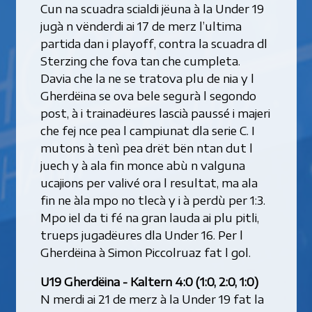
Cun na scuadra scialdi jëuna à la Under 19
jugà n vënderdi ai 17 de merz l’ultima
partida dan i playoff, contra la scuadra dl
Sterzing che fova tan che cumpleta.
Davia che la ne se tratova plu de nia y l
Gherdëina se ova bele segurà l segondo
post, à i trainadëures lascià paussé i majeri
che fej nce pea l campiunat dla serie C. I
mutons à tenì pea drët bën ntan dut l
juech y à ala fin monce abù n valguna
ucajions per valivé ora l resultat, ma ala
fin ne àla mpo no tlecà y i à perdù per 1:3.
Mpo iel da ti fé na gran lauda ai plu pitli,
trueps jugadëures dla Under 16. Per l
Gherdëina à Simon Piccolruaz fat l gol.
U19 Gherdëina - Kaltern 4:0 (1:0, 2:0, 1:0)
N merdi ai 21 de merz à la Under 19 fat la