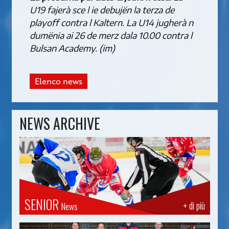
U19 fajerà sce l ie debujën la terza de
playoff contra l Kaltern. La U14 jugherà n
dumënia ai 26 de merz dala 10.00 contra l
Bulsan Academy. (im)
Elenco news
NEWS ARCHIVE
SENIOR
+ di più
News