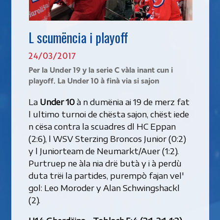
L scumëncia i playoff
24/03/2017
Per la Under 19 y la serie C vàla inant cun i
playoff. La Under 10 à finà via si sajon
La
Under 10
à n dumënia ai 19 de merz fat
l ultimo turnoi de chësta sajon, chëst iede
n cësa contra la scuadres dl HC Eppan
(2:6), l WSV Sterzing Broncos Junior (0:2)
y l Juniorteam de Neumarkt/Auer (1:2).
Purtruep ne àla nia drë butà y i à perdù
duta trëi la partides, purempò fajan vel'
gol: Leo Moroder y Alan Schwingshackl
(2).