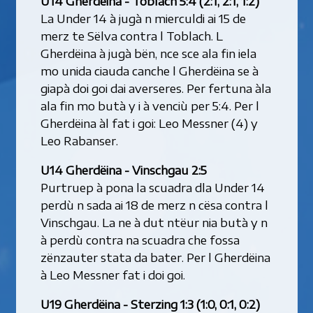
U14 Gherdëina - Toblach 5:4 (2:1, 2:1, 1:2)
La Under 14 à jugà n mierculdi ai 15 de
merz te Sëlva contra l Toblach. L
Gherdëina à jugà bën, nce sce ala fin iela
mo unida ciauda canche l Gherdëina se à
giapà doi goi dai averseres. Per fertuna àla
ala fin mo butà y i à venciù per 5:4. Per l
Gherdëina àl fat i goi: Leo Messner (4) y
Leo Rabanser.
U14 Gherdëina - Vinschgau 2:5
Purtruep à pona la scuadra dla Under 14
perdù n sada ai 18 de merz n cësa contra l
Vinschgau. La ne à dut ntëur nia butà y n
à perdù contra na scuadra che fossa
zënzauter stata da bater. Per l Gherdëina
à Leo Messner fat i doi goi.
U19 Gherdëina - Sterzing 1:3 (1:0, 0:1, 0:2)