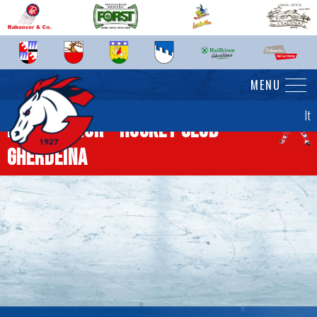
MENU
It
News junior - Hockey Club
Gherdëina