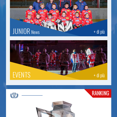
JUNIOR
+ di più
News
EVENTS
+ di più
RANKING