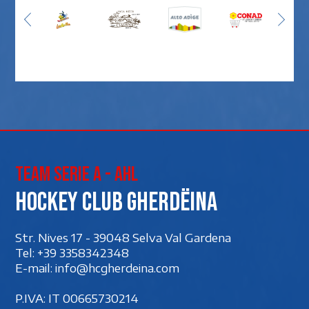
Team Serie A - AHL
Hockey club Gherdëina
Str. Nives 17 - 39048 Selva Val Gardena
Tel:
+39 3358342348
E-mail:
info@hcgherdeina.com
P.IVA: IT 00‍665730214