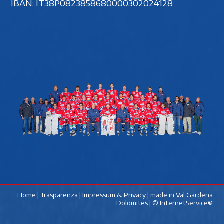
IBAN: IT38P0823858680000302024128
Home
|
Trasparenza
|
Impressum & Privacy
| made in
Val Gardena
Dolomites
|
© InternetService®