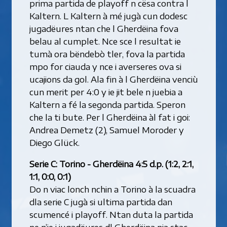
prima partida de playoff n cësa contra l
Kaltern. L Kaltern à mé jugà cun dodesc
jugadëures ntan che l Gherdëina fova
belau al cumplet. Nce sce l resultat ie
tumà ora bëndebò tler, fova la partida
mpo for ciauda y nce i averseres ova si
ucajions da gol. Ala fin à l Gherdëina venciù
cun merit per 4:0 y ie jit bele n juebia a
Kaltern a fé la segonda partida. Speron
che la ti bute. Per l Gherdëina àl fat i goi:
Andrea Demetz (2), Samuel Moroder y
Diego Glück.
Serie C: Torino - Gherdëina 4:5 d.p. (1:2, 2:1,
1:1, 0:0, 0:1)
Do n viac lonch nchin a Torino à la scuadra
dla serie C jugà si ultima partida dan
scumencé i playoff. Ntan duta la partida
ne n’ie i jugadëures dl Gherdëina nia stac