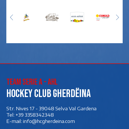
Team Serie A - AHL
Hockey club Gherdëina
Str. Nives 17 - 39048 Selva Val Gardena
Tel:
+39 3358342348
E-mail:
info@hcgherdeina.com