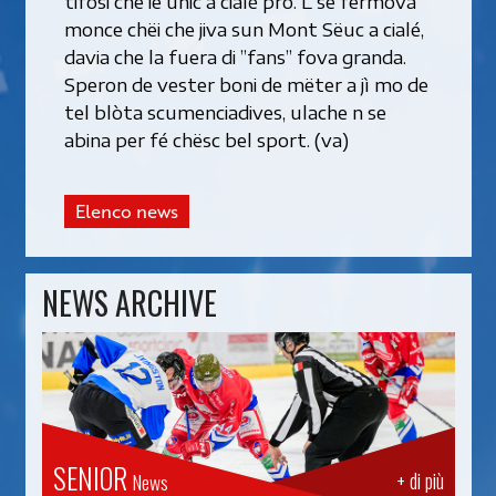
tifosi che ie unic a cialé pro. L se fermova
monce chëi che jiva sun Mont Sëuc a cialé,
davia che la fuera di ”fans” fova granda.
Speron de vester boni de mëter a jì mo de
tel blòta scumenciadives, ulache n se
abina per fé chësc bel sport. (va)
Elenco news
NEWS ARCHIVE
SENIOR
+ di più
News