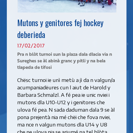
Mutons y genitores fej hockey
deberieda
17/02/2017
Pra n blòt turnoi sun la plaza dala dlacia via n
Sureghes se àl abinà granc y pitli y na bela
tlapeda de tifosi
Chësc turnoi ie unì metù a jì da n valgun/a
acumpaniadëures cun l aiut de Harold y
Barbara Schmalzl. A fé pea ie unic nviei i
mutons dla U10-U12 y i genitores che
ulova fé pea. N sada daduman dala 9 se àl
pona prejentà nia mé chëi che fova nviei,
ma nce n valgun mutons dla U14 y U8
che ne ulova nia se arjumé na tel blòta