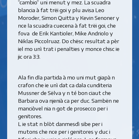
”cambio” uni menut y mez. La scuadra
blancia à fat trëi goi y plu avisa Leo
Moroder, Simon Quitta y Kevin Senoner y
nce la scuadra cuecena à fat trëi goi, che
fova de Erik Kantioler, Mike Andriolo y
Niklas Piccolruaz. Do chësc resultat a pèr
iel mo unì trat i penalties y monce chisc ie
jic ora 3:3.
Ala fin dla partida à mo uni mut giapà n
crafon che ie unì dat ca dala cunditeria
Mussner de Sëlva y n té bon ciaut che
Barbara ova njenià ca per duc. Sambën ne
manciòvel nia n got de prosecco per i
genitores.
L ie stat n blòt danmesdì sibe per i
mutons che nce per i genitores y duc i