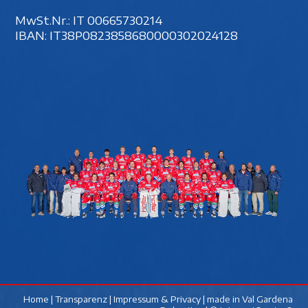
MwSt.Nr.: IT 00‍665730214
IBAN: IT38P0823858680000302024128
Home
|
Transparenz
|
Impressum & Privacy
| made in
Val Gardena