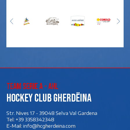
Team Serie A - AHL
Hockey club Gherdëina
Str. Nives 17 - 39048 Selva Val Gardena
Tel:
+39 3358342348
E-Mail:
info@hcgherdeina.com