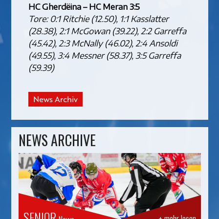
HC Gherdëina – HC Meran 3:5
Tore: 0:1 Ritchie (12.50), 1:1 Kasslatter
(28.38), 2:1 McGowan (39.22), 2:2 Garreffa
(45.42), 2:3 McNally (46.02), 2:4 Ansoldi
(49.55), 3:4 Messner (58.37), 3:5 Garreffa
(59.39)
News Archiv
NEWS ARCHIVE
SENIOR
+ mehr lesen