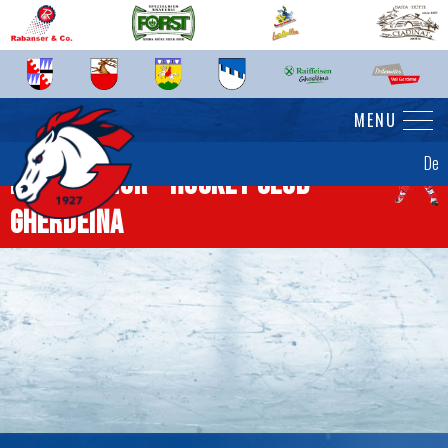
MENU
De
News Senior - Hockey Club
Gherdëina