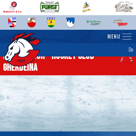
MENU
De
News Senior - Hockey Club
Gherdëina