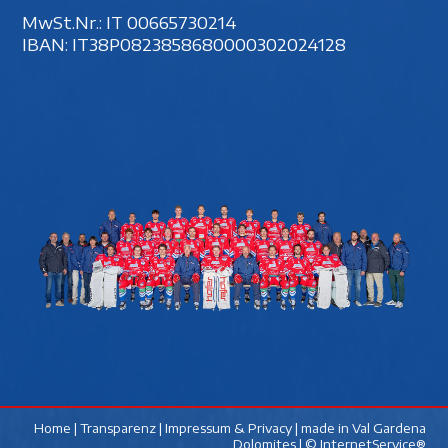
MwSt.Nr.: IT 00‍665730214
IBAN: IT38P0823858680000302024128
Home
|
Transparenz
|
Impressum & Privacy
| made in
Val Gardena
Dolomites
|
© InternetService®