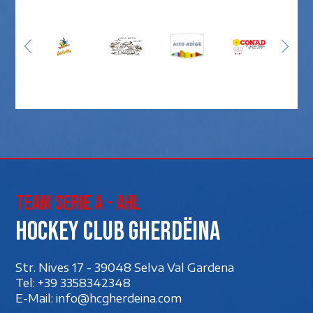
Team Serie A - AHL
Hockey club Gherdëina
Str. Nives 17 - 39048 Selva Val Gardena
Tel:
+39 3358342348
E-Mail:
info@hcgherdeina.com