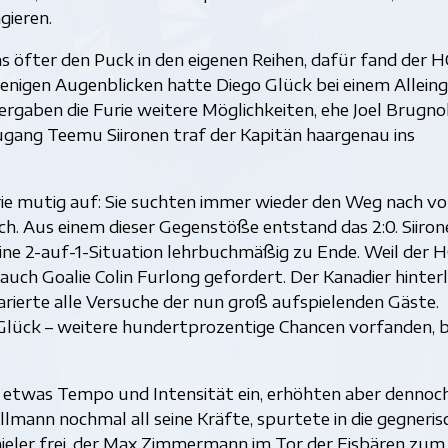
gieren.
 öfter den Puck in den eigenen Reihen, dafür fand der 
enigen Augenblicken hatte Diego Glück bei einem Allein
ergaben die Furie weitere Möglichkeiten, ehe Joel Brugnol
zugang Teemu Siironen traf der Kapitän haargenau ins
ie mutig auf: Sie suchten immer wieder den Weg nach vo
h. Aus einem dieser Gegenstöße entstand das 2:0. Siiron
ine 2-auf-1-Situation lehrbuchmäßig zu Ende. Weil der 
ch Goalie Colin Furlong gefordert. Der Kanadier hinterl
arierte alle Versuche der nun groß aufspielenden Gäste.
 Glück – weitere hundertprozentige Chancen vorfanden, b
 etwas Tempo und Intensität ein, erhöhten aber dennoc
lmann nochmal all seine Kräfte, spurtete in die gegneris
hieler frei, der Max Zimmermann im Tor der Eisbären zum