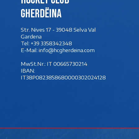
Gherdëina
Str. Nives 17 - 39048 Selva Val
Gardena
Tel:
+39 3358342348
E-Mail:
info@hcgherdeina.com
MwSt.Nr.: IT 00‍665730214
IBAN:
IT38P0823858680000302024128