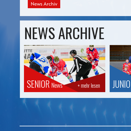
News Archiv
NEWS ARCHIVE
SENIOR
JUNI
News
+ mehr lesen