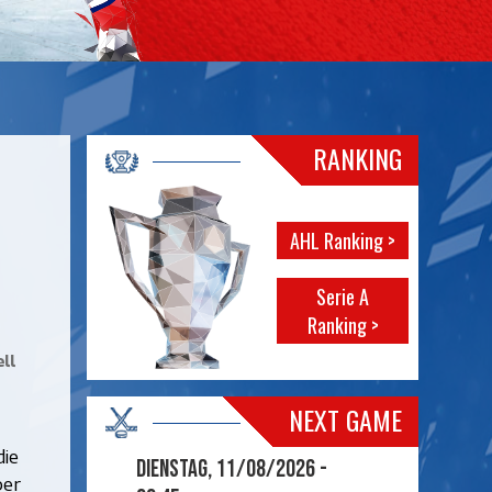
RANKING
AHL Ranking >
Serie A
Ranking >
ll
NEXT GAME
die
Dienstag, 11/08/2026 -
ber