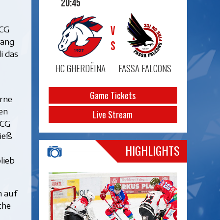
20:45
VS
HCG
gang
i das
HC GHERDËINA
FASSA FALCONS
Game Tickets
rne
en
Live Stream
HCG
ieß
HIGHLIGHTS
lieb
h auf
che