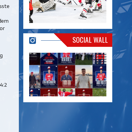
asste
 dem
or
SOCIAL WALL
ag
 4:2