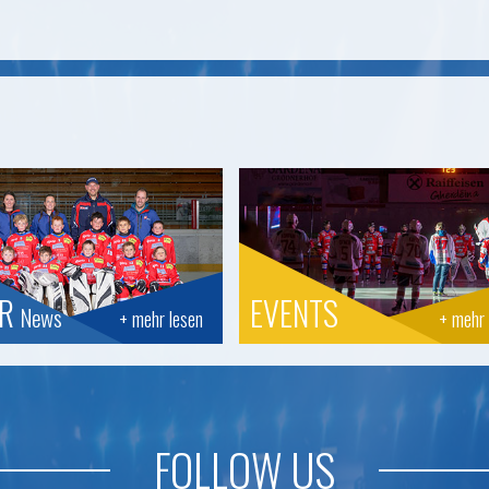
OR
EVENTS
News
+ mehr lesen
+ mehr 
FOLLOW US