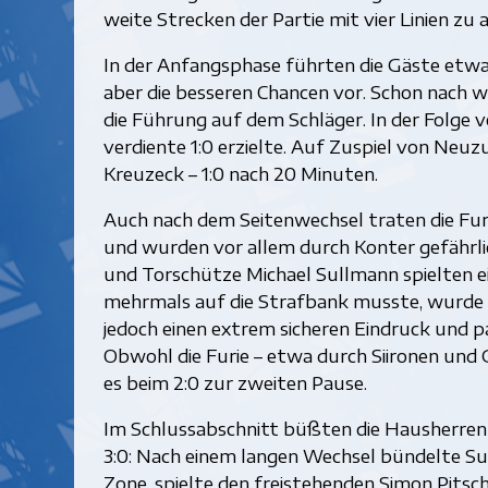
weite Strecken der Partie mit vier Linien zu a
In der Anfangsphase führten die Gäste etwas
aber die besseren Chancen vor. Schon nach w
die Führung auf dem Schläger. In der Folge v
verdiente 1:0 erzielte. Auf Zuspiel von Neu
Kreuzeck – 1:0 nach 20 Minuten.
Auch nach dem Seitenwechsel traten die Fur
und wurden vor allem durch Konter gefährlic
und Torschütze Michael Sullmann spielten e
mehrmals auf die Strafbank musste, wurde au
jedoch einen extrem sicheren Eindruck und p
Obwohl die Furie – etwa durch Siironen und
es beim 2:0 zur zweiten Pause.
Im Schlussabschnitt büßten die Hausherren
3:0: Nach einem langen Wechsel bündelte Sul
Zone, spielte den freistehenden Simon Pitsc