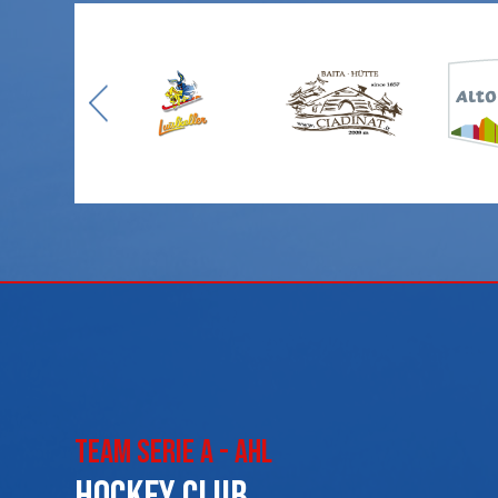
Team Serie A - AHL
Hockey club