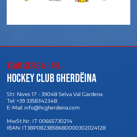
Team Serie A - AHL
Hockey club Gherdëina
Str. Nives 17 - 39048 Selva Val Gardena
Tel:
+39 3358342348
E-Mail:
info@hcgherdeina.com
MwSt.Nr.: IT 00‍665730214
IBAN: IT38P0823858680000302024128