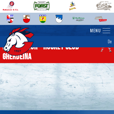
MENU
De
News Senior - Hockey Club
Gherdëina